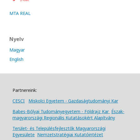
MTA REAL
Nyelv
Magyar
English
Partnereink:
CESCI
Miskolci Egyetem - Gazdaságtudományi Kar
Babes-Bólyai Tudományegyetem - Földrajz Kar
Észak-
magyarországi Regionális Kutatásokért Alapítvány
Terület- és Településfejlesztők Magyarországi
Egyesülete
Nemzetstratégiai Kutatóintézet