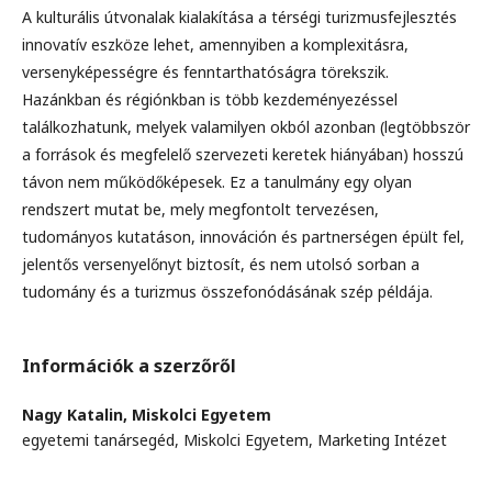
A kulturális útvonalak kialakítása a térségi turizmusfejlesztés
innovatív eszköze lehet, amennyiben a komplexitásra,
versenyképességre és fenntarthatóságra törekszik.
Hazánkban és régiónkban is több kezdeményezéssel
találkozhatunk, melyek valamilyen okból azonban (legtöbbször
a források és megfelelő szervezeti keretek hiányában) hosszú
távon nem működőképesek. Ez a tanulmány egy olyan
rendszert mutat be, mely megfontolt tervezésen,
tudományos kutatáson, innováción és partnerségen épült fel,
jelentős versenyelőnyt biztosít, és nem utolsó sorban a
tudomány és a turizmus összefonódásának szép példája.
Információk a szerzőről
Nagy Katalin,
Miskolci Egyetem
egyetemi tanársegéd, Miskolci Egyetem, Marketing Intézet