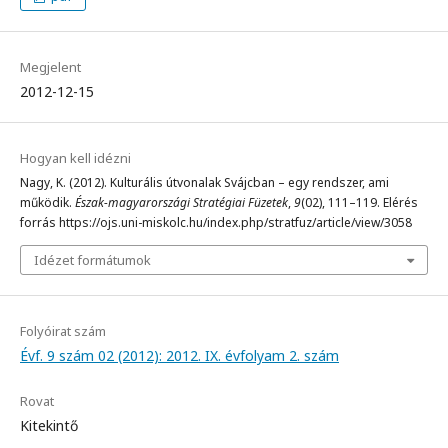
Megjelent
2012-12-15
Hogyan kell idézni
Nagy, K. (2012). Kulturális útvonalak Svájcban – egy rendszer, ami
működik.
Észak-magyarországi Stratégiai Füzetek
,
9
(02), 111–119. Elérés
forrás https://ojs.uni-miskolc.hu/index.php/stratfuz/article/view/3058
Idézet formátumok
Folyóirat szám
Évf. 9 szám 02 (2012): 2012. IX. évfolyam 2. szám
Rovat
Kitekintő