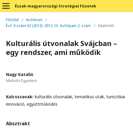
Észak-magyarországi Stratégiai Füzetek
Főoldal
/
Archívum
/
Évf. 9 szám 02 (2012): 2012. IX. évfolyam 2. szám
/
Kitekintő
Kulturális útvonalak Svájcban –
egy rendszer, ami működik
Nagy Katalin
Miskolci Egyetem
Kulcsszavak:
kulturális útvonalak, tematikus utak, turisztikai
innováció, együttműködés
Absztrakt