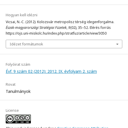
Hogyan kell idézni
Vicsai, N.-C. (2012). Kolozsvár metropolisz térség idegenforgalma.
Észak-magyarországi Stratégiai Füzetek
,
9
(02), 35–52. Elérés forrás
https://ojs.uni-miskolc.hu/index.php/stratfuz/article/view/3050
Idézet formátumok
Folyóirat szám
Évf. 9 szám 02 (2012): 2012. IX. évfolyam 2. szám
Rovat
Tanulmányok
License