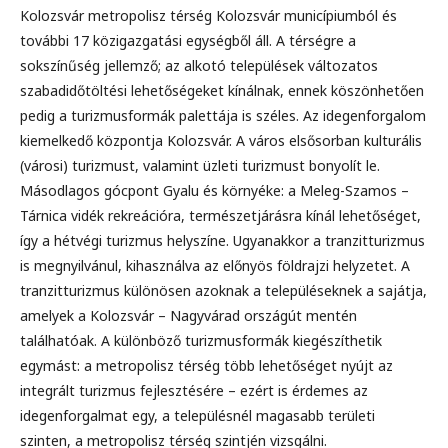
Kolozsvár metropolisz térség Kolozsvár municípiumból és
további 17 közigazgatási egységből áll. A térségre a
sokszínűség jellemző; az alkotó települések változatos
szabadidőtöltési lehetőségeket kínálnak, ennek köszönhetően
pedig a turizmusformák palettája is széles. Az idegenforgalom
kiemelkedő központja Kolozsvár. A város elsősorban kulturális
(városi) turizmust, valamint üzleti turizmust bonyolít le.
Másodlagos gócpont Gyalu és környéke: a Meleg-Szamos –
Tárnica vidék rekreációra, természetjárásra kínál lehetőséget,
így a hétvégi turizmus helyszíne. Ugyanakkor a tranzitturizmus
is megnyilvánul, kihasználva az előnyös földrajzi helyzetet. A
tranzitturizmus különösen azoknak a településeknek a sajátja,
amelyek a Kolozsvár – Nagyvárad országút mentén
találhatóak. A különböző turizmusformák kiegészíthetik
egymást: a metropolisz térség több lehetőséget nyújt az
integrált turizmus fejlesztésére – ezért is érdemes az
idegenforgalmat egy, a településnél magasabb területi
szinten, a metropolisz térség szintjén vizsgálni.