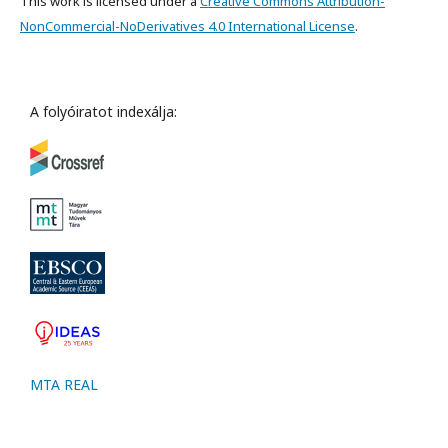
This work is licensed under a
Creative Commons Attribution-
NonCommercial-NoDerivatives 4.0 International License
.
A folyóiratot indexálja:
MTA REAL