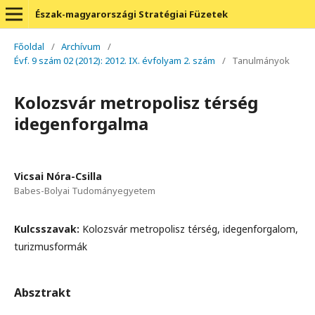
Észak-magyarországi Stratégiai Füzetek
Főoldal
/
Archívum
/
Évf. 9 szám 02 (2012): 2012. IX. évfolyam 2. szám
/
Tanulmányok
Kolozsvár metropolisz térség
idegenforgalma
Vicsai Nóra-Csilla
Babes-Bolyai Tudományegyetem
Kulcsszavak:
Kolozsvár metropolisz térség, idegenforgalom,
turizmusformák
Absztrakt