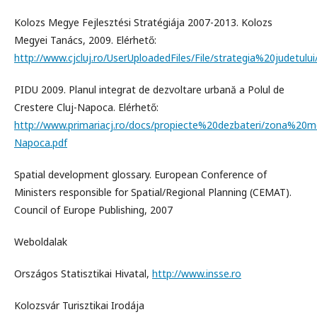
Kolozs Megye Fejlesztési Stratégiája 2007-2013. Kolozs
Megyei Tanács, 2009. Elérhető:
http://www.cjcluj.ro/UserUploadedFiles/File/strategia%20judetului
PIDU 2009. Planul integrat de dezvoltare urbană a Polul de
Crestere Cluj-Napoca. Elérhető:
http://www.primariacj.ro/docs/propiecte%20dezbateri/zona%2
Napoca.pdf
Spatial development glossary. European Conference of
Ministers responsible for Spatial/Regional Planning (CEMAT).
Council of Europe Publishing, 2007
Weboldalak
Országos Statisztikai Hivatal,
http://www.insse.ro
Kolozsvár Turisztikai Irodája