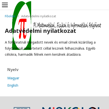
Főoldal
/
Adatvédelmi nyilatkozat
Adatvédelmi nyilatkozat
A folyóiratnál megadott nevek és email címek kizárólag a
folyóiratnál ismertetett céllal lesznek felhasználva. Egyéb
célokra, harmadik félnek nem kerülnek átadásra.
Nyelv
Magyar
English