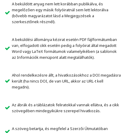
A beküldött anyag nem lett korábban publikálva, és
megelőzően egy másik folyóiratnál sem lett lektorálva
(bővebb magyarázatot lásd a Megjegyzések a
szerkesztőnek résznél).
A beküldési állománya kézirat esetén PDF fájlformátumban
van, elfogadott cikk esetén pedig a folyóirat által megadott
Word vagy LaTeX formátumok valamelyikében (a sablonok
az Információk menüpont alatt megtalálhatók).
Ahol rendelkezésre állt, a hivatkozásokhoz a DOI megadásra
került (ha nincs DOI, de van URL, akkor az URL-t kell
megadni).
Az ábrák és a táblázatok feliratokkal vannak ellátva, és a cikk
szövegében mindegyikükre szerepel hivatkozás.
A szöveg betartja, és megfelel a Szerzői Útmutatóban