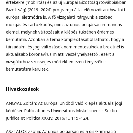
értékekre (mobilitás) és az új Európai Bizottság (továbbiakban
Bizottság) (2019–2024) programja által előmozdítani hivatott
európai életmódra is. A fő vizsgálati tárgyunk a szabad
mozgás és tartózkodás, mint az uniós polgárság immanens
elemei, melynek változásait a kilépés tükrében érdemes
bemutatni. Azonban a téma komplexitásából látható, hogy a
társadalmi és jogi változások nem mentesülnek a brexitnél is
aktuálisabb koronavírus miatti veszélyhelyzettől, ezért a
vizsgálathoz szükséges mértékben ezen tényezők is
bemutatásra kerültek.
Hivatkozások
ANGYAL Zoltán: Az Európai Unióból való kilépés aktuális jogi
kérdései. Publicationes Universitatis Miskolcinensis Sectio
Juridica et Politica XXXIV, 2016/1., 115–124.
ASZTALOS Zsófia: Az uniós polgárság és a diszkrimináció