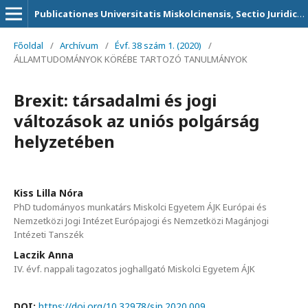
Publicationes Universitatis Miskolcinensis, Sectio Juridica et Politica
Főoldal
/
Archívum
/
Évf. 38 szám 1. (2020)
/
ÁLLAMTUDOMÁNYOK KÖRÉBE TARTOZÓ TANULMÁNYOK
Brexit: társadalmi és jogi
változások az uniós polgárság
helyzetében
Kiss Lilla Nóra
PhD tudományos munkatárs Miskolci Egyetem ÁJK Európai és
Nemzetközi Jogi Intézet Európajogi és Nemzetközi Magánjogi
Intézeti Tanszék
Laczik Anna
IV. évf. nappali tagozatos joghallgató Miskolci Egyetem ÁJK
DOI:
https://doi.org/10.32978/sjp.2020.009