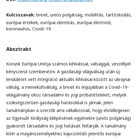
Kulcsszavak:
brexit, uniós polgárság, mobilitás, tartózkodás,
európai értékek, európai identitás, európai életmód,
koronavírus, Covid–19
Absztrakt
Korunk Európai Uniója számos kihívással, válsággal, veszéllyel
kényszerül szembenézni. A gazdasági világválság után új
lendületet vett integráció aktuális kihívásai között az ukrajnai
válság, a menekültválság, a brexit és legújabban a Covid–19-
világjárvány okoz társadalmi és jogi próbatételeket, melyek
szükségszerűen gazdasági hatásokkal is járnak. Jelen
tanulmányban a szerzők arra vállalkoznak, hogy elsődlegesen
az Egyesült Királyság kilépésének egyénekre (uniós polgárság)
gyakorolt társadalmi és jogi hatásait feltárják. A tanulmány
kitér a magánszemélyekhez kapcsolódó jelentős európai