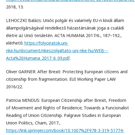
2018, 13.
LEHOCZKI Balázs: Uniós polgár és valamely EU-n kívüli állam
állampolgárságával rendelkező házastársának joga a családi
életre az Unió területén. ACTA HUMANA 2017/6., 187–192.,
elérhető:
https://folyoiratok.uni-
nke.hu/document/nkeszolgaltato-uni-nke-hu/WEB---
Acta%20Humana_2017_6_09.pdf
.
Oliver GARNER: After Brexit: Protecting European citizens and
citizenship from fragmentation. EUI Working Paper LAW
2016/22.
Patricia MINDUS: European Citizenship after Brexit, Freedom
of Movement and Rights of Residence; Towards a Funcionalist
Reading of Union Citizenship. Palgrave Studies in European
Union Politics, Cham, 2017.,
https://link.springer.com/book/10.1007%2F978-3-319-51774-