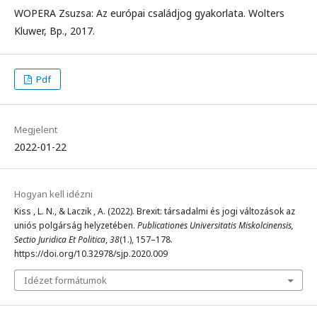
WOPERA Zsuzsa: Az európai családjog gyakorlata. Wolters
Kluwer, Bp., 2017.
Pdf
Megjelent
2022-01-22
Hogyan kell idézni
Kiss , L. N., & Laczik , A. (2022). Brexit: társadalmi és jogi változások az
uniós polgárság helyzetében.
Publicationes Universitatis Miskolcinensis,
Sectio Juridica Et Politica
,
38
(1.), 157–178.
https://doi.org/10.32978/sjp.2020.009
Idézet formátumok