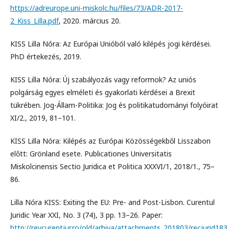
https://adreurope.uni-miskolc.hu/files/73/ADR-2017-
2_Kiss_Lilla.pdf
, 2020. március 20.
KISS Lilla Nóra: Az Európai Unióból való kilépés jogi kérdései.
PhD értekezés, 2019.
KISS Lilla Nóra: Új szabályozás vagy reformok? Az uniós
polgárság egyes elméleti és gyakorlati kérdései a Brexit
tükrében. Jog-Állam-Politika: Jog és politikatudományi folyóirat
XI/2., 2019, 81–101.
KISS Lilla Nóra: Kilépés az Európai Közösségekből Lisszabon
előtt: Grönland esete. Publicationes Universitatis
Miskolcinensis Sectio Juridica et Politica XXXVI/1, 2018/1., 75–
86.
Lilla Nóra KISS: Exiting the EU: Pre- and Post-Lisbon. Curentul
Juridic Year XXI, No. 3 (74), 3 pp. 13–26. Paper:
http://revcurentjur.ro/old/arhiva/attachments_201803/recjurid183