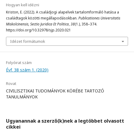
Hogyan kell idézni
Kriston, E. (2022). A családjogi alapelvek tartalomformáló hatása a
családtagok közötti megállapodásokban.
Publicationes Universitatis
Miskolcinensis, Sectio Juridica Et Politica
,
38
(1.), 358–374.
https://doi.org/10.32978/sjp.2020.021
Idézet formátumok
Folyóirat szám
Évf. 38 szám 1. (2020)
Rovat
CIVILISZTIKAI TUDOMÁNYOK KÖRÉBE TARTOZÓ
TANULMÁNYOK
Ugyanannak a szerző(k)nek a legtöbbet olvasott
cikkei