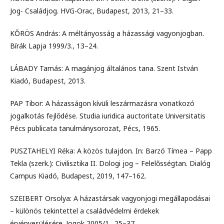
Jog- Családjog. HVG-Orac, Budapest, 2013, 21–33.
KŐRÖS András: A méltányosság a házassági vagyonjogban.
Bírák Lapja 1999/3., 13–24.
LÁBADY Tamás: A magánjog általános tana. Szent István
Kiadó, Budapest, 2013.
PAP Tibor: A házasságon kívüli leszármazásra vonatkozó
jogalkotás fejlődése. Studia iuridica auctoritate Universitatis
Pécs publicata tanulmánysorozat, Pécs, 1965.
PUSZTAHELYI Réka: A közös tulajdon. In: Barzó Tímea – Papp
Tekla (szerk.): Civilisztika II. Dologi jog – Felelősségtan. Dialóg
Campus Kiadó, Budapest, 2019, 147–162.
SZEIBERT Orsolya: A házastársak vagyonjogi megállapodásai
– különös tekintettel a családvédelmi érdekek
érvényesülésére. Jogok 2005/1., 25–37.