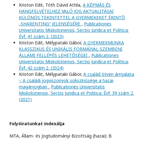
Kriston Edit, Tóth Dávid Attila,
A KÉPMÁS ÉS
HANGFELVÉTELHEZ VALÓ JOG AKTUALITÁSAI
KÜLÖNÖS TEKINTETTEL A GYERMEKEKET ÉRINTŐ
„SHARENTING” JELENSÉGÉRE
,
Publicationes
Universitatis Miskolcinensis, Sectio Juridica et Politica:
Évf. 41 szám 2. (2023)
Kriston Edit, Mélypataki Gábor,
A GYERMEKMUNKA
KLASSZIKUS ÉS UNIKÁLIS FORMÁIVAL SZEMBENI
ÁLLAMI FELLÉPÉS LEHETŐSÉGEI
,
Publicationes
Universitatis Miskolcinensis, Sectio Juridica et Politica:
Évf. 42 szám 2. (2024)
Kriston Edit, Mélypataki Gábor,
A család ötven árnyalata
– A családi jogviszonyok sokszínűsége a hazai
magánjogban
,
Publicationes Universitatis
Miskolcinensis, Sectio Juridica et Politica: Évf. 39 szám 2.
(2021)
Folyóiratunkat indexálja
MTA, Állam- és Jogtudományi Bizottság (hazai): B