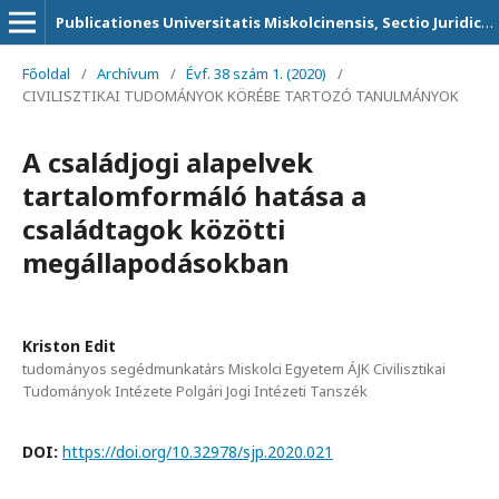
Publicationes Universitatis Miskolcinensis, Sectio Juridica et Politica
Főoldal
/
Archívum
/
Évf. 38 szám 1. (2020)
/
CIVILISZTIKAI TUDOMÁNYOK KÖRÉBE TARTOZÓ TANULMÁNYOK
A családjogi alapelvek
tartalomformáló hatása a
családtagok közötti
megállapodásokban
Kriston Edit
tudományos segédmunkatárs Miskolci Egyetem ÁJK Civilisztikai
Tudományok Intézete Polgári Jogi Intézeti Tanszék
DOI:
https://doi.org/10.32978/sjp.2020.021