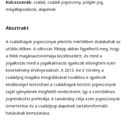
Kulcsszavak:
család, családi jogviszony, polgári jog,
megállapodások, alapelvek
Absztrakt
A családtagok jogviszonyai jelentős mértékben átalakultak az
utóbbi időben. A változás főképp abban figyelhető meg, hogy
a felek magánautonómiája kiszélesedett, és mind a
jogalkotás mind a jogalkalmazás igyekszik elősegíteni ezen
követelmény érvényesülését. A 2013. évi V. törvény a
családjog magába integrálásával továbbra is igyekszik
elsőbbséget biztosítani a családtagok közötti jogviszonyok
saját igényeknek megfelelő rendezésére, így a szerződéses
jogrendezést preferálja. A tanulmány célja ezen jogviszonyok
ismertetése és a családjogi alapelvek tartalomformáló
hatásának bemutatása.