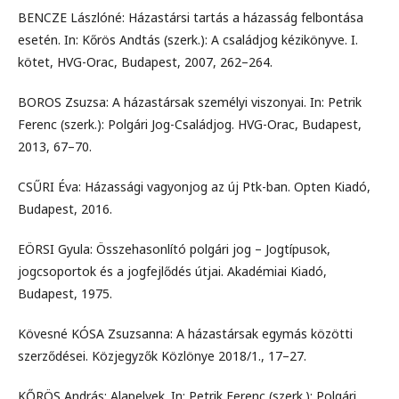
BENCZE Lászlóné: Házastársi tartás a házasság felbontása
esetén. In: Kőrös Andtás (szerk.): A családjog kézikönyve. I.
kötet, HVG-Orac, Budapest, 2007, 262–264.
BOROS Zsuzsa: A házastársak személyi viszonyai. In: Petrik
Ferenc (szerk.): Polgári Jog-Családjog. HVG-Orac, Budapest,
2013, 67–70.
CSŰRI Éva: Házassági vagyonjog az új Ptk-ban. Opten Kiadó,
Budapest, 2016.
EÖRSI Gyula: Összehasonlító polgári jog – Jogtípusok,
jogcsoportok és a jogfejlődés útjai. Akadémiai Kiadó,
Budapest, 1975.
Kövesné KÓSA Zsuzsanna: A házastársak egymás közötti
szerződései. Közjegyzők Közlönye 2018/1., 17–27.
KŐRÖS András: Alapelvek. In: Petrik Ferenc (szerk.): Polgári