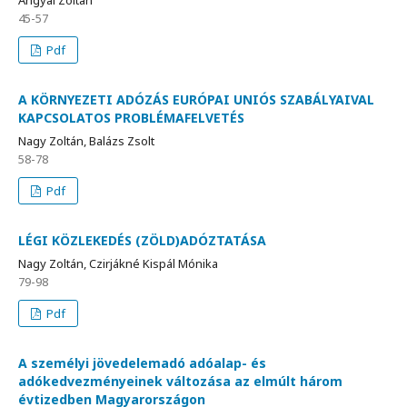
Angyal Zoltán
45-57
Pdf
A KÖRNYEZETI ADÓZÁS EURÓPAI UNIÓS SZABÁLYAIVAL
KAPCSOLATOS PROBLÉMAFELVETÉS
Nagy Zoltán, Balázs Zsolt
58-78
Pdf
LÉGI KÖZLEKEDÉS (ZÖLD)ADÓZTATÁSA
Nagy Zoltán, Czirjákné Kispál Mónika
79-98
Pdf
A személyi jövedelemadó adóalap- és
adókedvezményeinek változása az elmúlt három
évtizedben Magyarországon