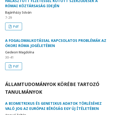
HALASZTOTT FIZETÉSSEL KÖTÖTT SZERZŐDÉSEK A
RÓMAI KÖZTÁRSASÁG IDEJÉN
Bajánházy István
7-29
Pdf
A FOGALOMALKOTÁSSAL KAPCSOLATOS PROBLÉMÁK AZ
ÓKORI RÓMA JOGÉLETÉBEN
Gedeon Magdolna
30-41
Pdf
ÁLLAMTUDOMÁNYOK KÖRÉBE TARTOZÓ
TANULMÁNYOK
A BIOMETRIKUS ÉS GENETIKUS ADATOK TÖRLÉSÉHEZ
VALÓ JOG AZ EURÓPAI BÍRÓSÁG EGY ÚJ ÍTÉLETÉBEN