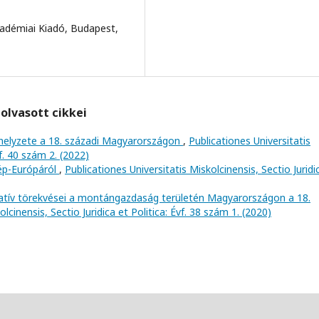
adémiai Kiadó, Budapest,
olvasott cikkei
helyzete a 18. századi Magyarországon
,
Publicationes Universitatis
vf. 40 szám 2. (2022)
zép-Európáról
,
Publicationes Universitatis Miskolcinensis, Sectio Juridi
atív törekvései a montángazdaság területén Magyarországon a 18.
lcinensis, Sectio Juridica et Politica: Évf. 38 szám 1. (2020)