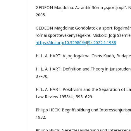
GEDEON Magdolna: Az antik Róma „sportjoga”. No
2005.
GEDEON Magdolna: Gondolatok a sport fogalmáról,
római sporttevékenységekre. Miskolci Jogi Szemle
https://doi.org/10.32980/MJSz.2022.1.1938
H. L. A. HART: A jog fogalma. Osiris Kiadó, Budape
H. L. A. HART: Definition and Theory in Jurisprudenc
37–70.
H. L. A. HART: Positivism and the Separation of L
Law Review 1958/4., 593–629.
Philipp HECK: Begriffsbildung und Interessenjuris
1932.
Philipp HECK: Gesetzesauslegung und Interessenjur