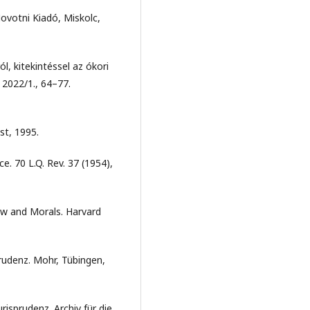
votni Kiadó, Miskolc,
 kitekintéssel az ókori
 2022/1., 64–77.
st, 1995.
e. 70 L.Q. Rev. 37 (1954),
aw and Morals. Harvard
prudenz. Mohr, Tübingen,
isprudenz. Archiv für die