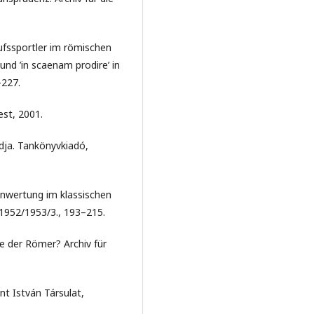
fssportler im römischen
und ’in scaenam prodire’ in
–227.
est, 2001.
ja. Tankönyvkiadó,
nwertung im klassischen
s 1952/1953/3., 193–215.
e der Römer? Archiv für
t István Társulat,