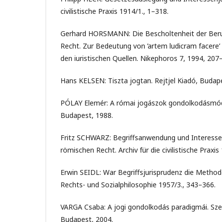
civilistische Praxis 1914/1., 1–318.
Gerhard HORSMANN: Die Bescholtenheit der Beru
Recht. Zur Bedeutung von ’artem ludicram facere’ 
den iuristischen Quellen. Nikephoros 7, 1994, 207
Hans KELSEN: Tiszta jogtan. Rejtjel Kiadó, Budap
PÓLAY Elemér: A római jogászok gondolkodásmód
Budapest, 1988.
Fritz SCHWARZ: Begriffsanwendung und Interesse
römischen Recht. Archiv für die civilistische Praxi
Erwin SEIDL: War Begriffsjurisprudenz die Method
Rechts- und Sozialphilosophie 1957/3., 343–366.
VARGA Csaba: A jogi gondolkodás paradigmái. Szen
Budapest, 2004.