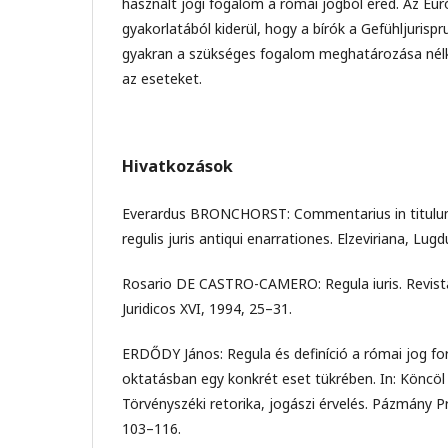
használt jogi fogalom a római jogból ered. Az Eu
gyakorlatából kiderül, hogy a bírók a Gefühljurisp
gyakran a szükséges fogalom meghatározása nélkül
az eseteket.
Hivatkozások
Everardus BRONCHORST: Commentarius in titulum
regulis juris antiqui enarrationes. Elzeviriana, Lu
Rosario DE CASTRO-CAMERO: Regula iuris. Revista
Juridicos XVI, 1994, 25–31.
ERDŐDY János: Regula és definíció a római jog for
oktatásban egy konkrét eset tükrében. In: Köncöl M
Törvényszéki retorika, jogászi érvelés. Pázmány P
103–116.