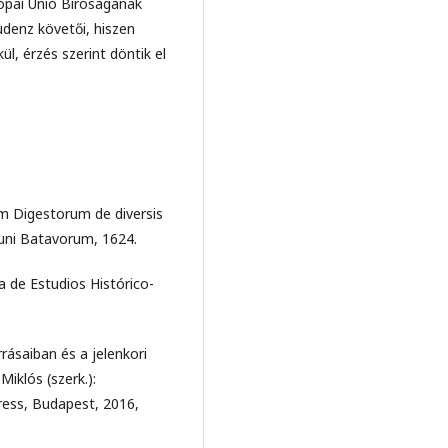
rópai Unió Bíróságának
rudenz követői, hiszen
, érzés szerint döntik el
 Digestorum de diversis
gduni Batavorum, 1624.
 de Estudios Histórico-
rásaiban és a jelenkori
iklós (szerk.):
ress, Budapest, 2016,