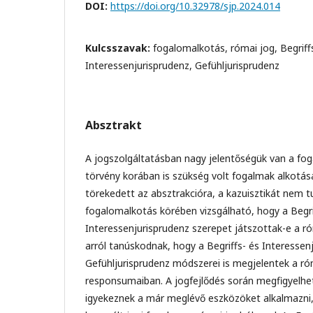
DOI:
https://doi.org/10.32978/sjp.2024.014
Kulcsszavak:
fogalomalkotás, római jog, Begriff
Interessenjurisprudenz, Gefühljurisprudenz
Absztrakt
A jogszolgáltatásban nagy jelentőségük van a fog
törvény korában is szükség volt fogalmak alkotásá
törekedett az absztrakcióra, a kazuisztikát nem t
fogalomalkotás körében vizsgálható, hogy a Begri
Interessenjurisprudenz szerepet játszottak-e a ró
arról tanúskodnak, hogy a Begriffs- és Interessen
Gefühljurisprudenz módszerei is megjelentek a r
responsumaiban. A jogfejlődés során megfigyelhe
igyekeznek a már meglévő eszközöket alkalmazni