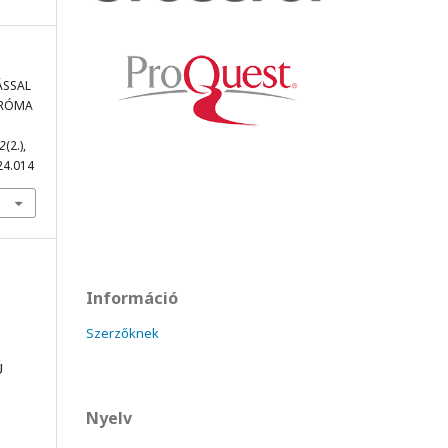
ÁSSAL
 RÓMA
2
(2.),
24.014
Információ
Szerzőknek
Ú
Nyelv