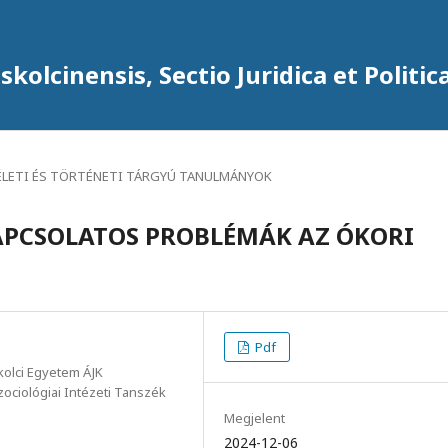
kolcinensis, Sectio Juridica et Politic
ÉLETI ÉS TÖRTÉNETI TÁRGYÚ TANULMÁNYOK
PCSOLATOS PROBLÉMÁK AZ ÓKORI
Pdf
kolci Egyetem ÁJK
szociológiai Intézeti Tanszék
Megjelent
2024-12-06