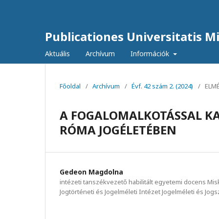
Publicationes Universitatis Mis
Aktuális
Archívum
Információk
Főoldal
/
Archívum
/
Évf. 42 szám 2. (2024)
/
ELM
A FOGALOMALKOTÁSSAL KA
RÓMA JOGÉLETÉBEN
Gedeon Magdolna
intézeti tanszékvezető habilitált egyetemi docens Mis
Jogtörténeti és Jogelméleti Intézet Jogelméleti és Jog