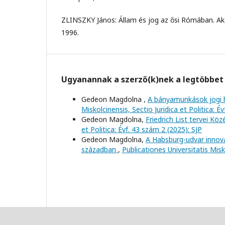
ZLINSZKY János: Állam és jog az ősi Rómában. Ak
1996.
Ugyanannak a szerző(k)nek a legtöbbet 
Gedeon Magdolna ,
A bányamunkások jogi 
Miskolcinensis, Sectio Juridica et Politica: É
Gedeon Magdolna,
Friedrich List tervei Kö
et Politica: Évf. 43 szám 2 (2025): SJP
Gedeon Magdolna,
A Habsburg-udvar innov
században
,
Publicationes Universitatis Misko