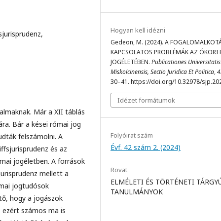
Hogyan kell idézni
sjurisprudenz,
Gedeon, M. (2024). A FOGALOMALKOT
KAPCSOLATOS PROBLÉMÁK AZ ÓKORI
JOGÉLETÉBEN.
Publicationes Universitatis
Miskolcinensis, Sectio Juridica Et Politica
,
4
30–41. https://doi.org/10.32978/sjp.20
Idézet formátumok
almaknak. Már a XII táblás
ra. Bár a kései római jog
Folyóirat szám
udták felszámolni. A
Évf. 42 szám 2. (2024)
ffsjurisprudenz és az
mai jogéletben. A források
Rovat
jurisprudenz mellett a
ELMÉLETI ÉS TÖRTÉNETI TÁRGY
ómai jogtudósok
TANULMÁNYOK
tő, hogy a jogászok
, ezért számos ma is