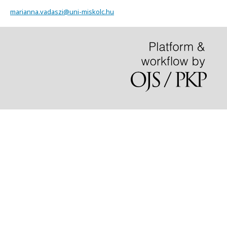
marianna.vadaszi@uni-miskolc.hu