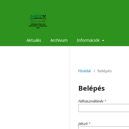
Aktuális
Archívum
Információk
Főoldal
/
Belépés
Belépés
Felhasználónév
*
Jelszó
*