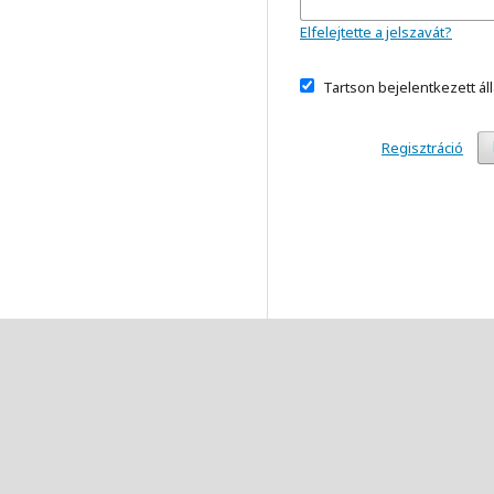
Elfelejtette a jelszavát?
Tartson bejelentkezett ál
Regisztráció