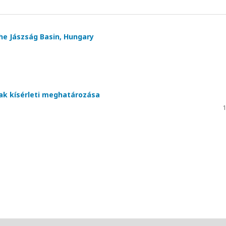
e Jászság Basin, Hungary
nak kísérleti meghatározása
1