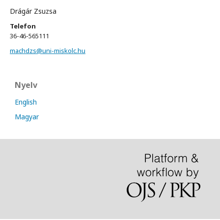
Drágár Zsuzsa
Telefon
36-46-565111
machdzs@uni-miskolc.hu
Nyelv
English
Magyar