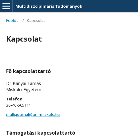
Multidiszciplináris Tudományok
Főoldal
/
Kapcsolat
Kapcsolat
Fő kapcsolattartó
Dr. Bányai Tamás
Miskolci Egyetem
Telefon
36-46-565111
multi.journal@uni-miskolc.hu
Támogatási kapcsolattartó