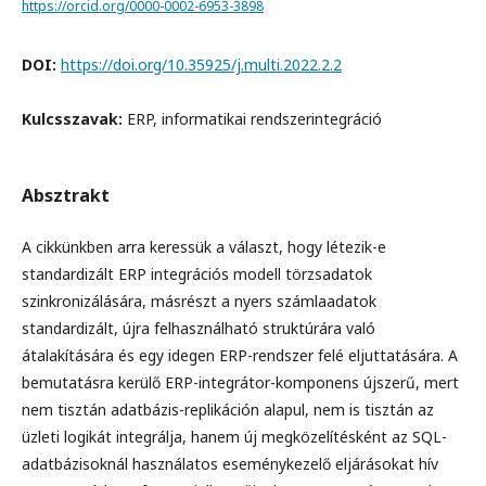
https://orcid.org/0000-0002-6953-3898
DOI:
https://doi.org/10.35925/j.multi.2022.2.2
Kulcsszavak:
ERP, informatikai rendszerintegráció
Absztrakt
A cikkünkben arra keressük a választ, hogy létezik-e
standardizált ERP integrációs modell törzsadatok
szinkronizálására, másrészt a nyers számlaadatok
standardizált, újra felhasználható struktúrára való
átalakítására és egy idegen ERP-rendszer felé eljuttatására. A
bemutatásra kerülő ERP-integrátor-komponens újszerű, mert
nem tisztán adatbázis-replikáción alapul, nem is tisztán az
üzleti logikát integrálja, hanem új megközelítésként az SQL-
adatbázisoknál használatos eseménykezelő eljárásokat hív