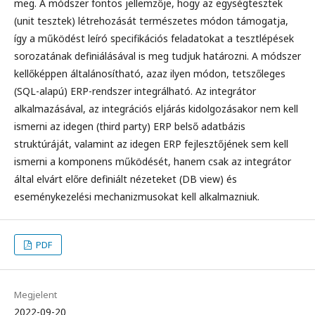
meg. A módszer fontos jellemzője, hogy az egységtesztek
(unit tesztek) létrehozását természetes módon támogatja,
így a működést leíró specifikációs feladatokat a tesztlépések
sorozatának definiálásával is meg tudjuk határozni. A módszer
kellőképpen általánosítható, azaz ilyen módon, tetszőleges
(SQL-alapú) ERP-rendszer integrálható. Az integrátor
alkalmazásával, az integrációs eljárás kidolgozásakor nem kell
ismerni az idegen (third party) ERP belső adatbázis
struktúráját, valamint az idegen ERP fejlesztőjének sem kell
ismerni a komponens működését, hanem csak az integrátor
által elvárt előre definiált nézeteket (DB view) és
eseménykezelési mechanizmusokat kell alkalmazniuk.
PDF
Megjelent
2022-09-20