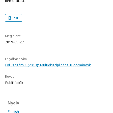
bemutatásra.
PDF
Megjelent
2019-09-27
Folyóirat szám
Évf. 9 szám 1 (2019): Multidiszciplináris Tudományok
Rovat
Publikációk
Nyelv
English