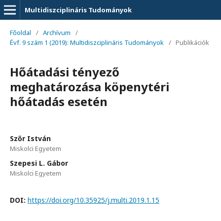
Multidiszciplináris Tudományok
Főoldal
/
Archívum
/
Évf. 9 szám 1 (2019): Multidiszciplináris Tudományok
/
Publikációk
Hőátadási tényező
meghatározása köpenytéri
hőátadás esetén
Szőr István
Miskolci Egyetem
Szepesi L. Gábor
Miskolci Egyetem
DOI:
https://doi.org/10.35925/j.multi.2019.1.15