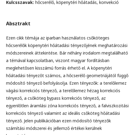
Kulcsszavak:
hőcserélő, köpenytéri hőátadás, konvekció
Absztrakt
Ezen cikk témája az iparban használatos csőköteges
hőcserélők köpenytéri hőátadási tényezőjének meghatározási
módszereinek áttekintése. Bár néhány irodalom megtalálható
a témával kapcsolatban, viszont magyar fordításban
meglehetősen kisszámú forrás érhető el. A köpenytéri
hőátadási tényezőt számos, a hőcserélő geometriájától függő
módosító tényező befolyásolja. Ezen tényezők: a terelőlemez
vágási korrekciós tényező, a terelőlemez hézag korrekciós
tényező, a csőköteg bypass korrekciós tényező, az
egyenlőtlen áramlási zóna korrekciós tényező, a falviszkozitási
korrekciós tényező valamint az ideális csőköteg hőátadási
tényező. Jelen publikációban ezen módosító tényezők
számítási módszerei és jellemző értékei kerülnek