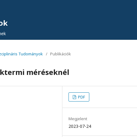
ok
nek
iszciplináris Tudományok
/
Publikációk
éktermi méréseknél
PDF
Megjelent
2023-07-24