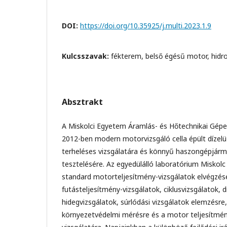
DOI:
https://doi.org/10.35925/j.multi.2023.1.9
Kulcsszavak:
fékterem, belső égésű motor, hidro
Absztrakt
A Miskolci Egyetem Áramlás- és Hőtechnikai Gépe
2012-ben modern motorvizsgáló cella épült díze
terheléses vizsgálatára és könnyű haszongépjár
tesztelésére. Az egyedülálló laboratórium Miskol
standard motorteljesítmény-vizsgálatok elvégzésé
futásteljesítmény-vizsgálatok, ciklusvizsgálatok, 
hidegvizsgálatok, súrlódási vizsgálatok elemzésr
környezetvédelmi mérésre és a motor teljesítmén