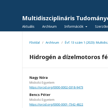
Multidiszciplináris Tudomány
Aktuális
Archívum
Információk
Szerzők
Főoldal
/
Archívum
/
Évf. 13 szám 1 (2023): Multid
Hidrogén a dízelmotoros f
Nagy Nóra
Miskolci Egyetem
https://orcid.org/0000-0002-0318-9473
Bencs Péter
Miskolci Egyetem
https://orcid.org/0000-0001-7342-4822