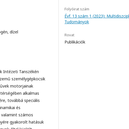
Folyóirat szám
Évf. 13 szám 1 (2023): Multidiszcipl
Tudományok
gén, dízel
Rovat
Publikációk
k Intézeti Tanszékén
lüzemű személygépkocsik
művek motorjainak
c térségében alkalmas
re, továbbá speciális
dinamikai és
e, valamint számos
yére gyakorolt hatásuk