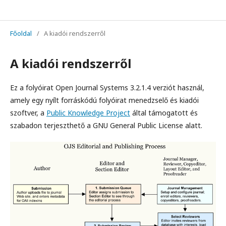
Studia Iurisprudentiae Doctorandorum Miskolciensium - Miskolci Doktoranduszok Jogtudományi Tanulmányai
Főoldal
/
A kiadói rendszerről
A kiadói rendszerről
Ez a folyóirat Open Journal Systems 3.2.1.4 verziót használ,
amely egy nyílt forráskódú folyóirat menedzselő és kiadói
szoftver, a
Public Knowledge Project
által támogatott és
szabadon terjeszthető a GNU General Public License alatt.