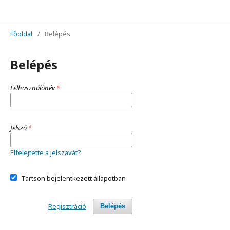
Studia Iurisprudentiae Doctorandorum Miskolciensium - Miskolci Doktoranduszok Jogtudományi Tanulmányai
Főoldal
/
Belépés
Belépés
Felhasználónév
*
Jelszó
*
Elfelejtette a jelszavát?
Tartson bejelentkezett állapotban
Regisztráció
Belépés