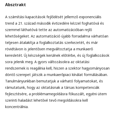
Absztrakt
A számítási kapacitások fejlődését jellemző exponenciális
trend a 21. század második évtizedére kézzel foghatóvá és
szemmel láthatóvá tette az automatizációban rejlő
lehetőségeket. Az automatizáció újabb forradalma várhatóan
teljesen átalakítja a foglalkoztatás szerkezetét, és már
rövidtávon is jelentősen megváltoztatja a munkaerő
keresletét. Új készségek kerülnek előtérbe, és új foglalkozások
sora jelenik meg. A gyors változásokra az oktatási
rendszernek is reagálnia kell, hiszen a szektor hagyományosan
döntő szerepet játszik a munkaerőpiaci kínálat formálásában.
Tanulmányunkban bemutatjuk a várható folyamatokat, és
rámutatunk, hogy az oktatásnak a társas kompetenciák
fejlesztésére, a problémamegoldásra fókuszált, egyéni ütem
szerinti haladást lehetővé tevő megoldásokra kell
koncentrálnia.