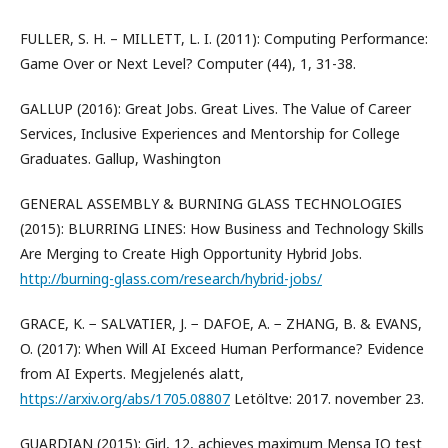
FULLER, S. H. – MILLETT, L. I. (2011): Computing Performance:
Game Over or Next Level? Computer (44), 1, 31-38.
GALLUP (2016): Great Jobs. Great Lives. The Value of Career
Services, Inclusive Experiences and Mentorship for College
Graduates. Gallup, Washington
GENERAL ASSEMBLY & BURNING GLASS TECHNOLOGIES
(2015): BLURRING LINES: How Business and Technology Skills
Are Merging to Create High Opportunity Hybrid Jobs.
http://burning-glass.com/research/hybrid-jobs/
GRACE, K. − SALVATIER, J. − DAFOE, A. − ZHANG, B. & EVANS,
O. (2017): When Will AI Exceed Human Performance? Evidence
from AI Experts. Megjelenés alatt,
https://arxiv.org/abs/1705.08807
Letöltve: 2017. november 23.
GUARDIAN (2015): Girl, 12, achieves maximum Mensa IQ test