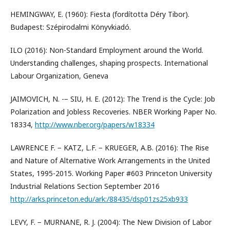
HEMINGWAY, E. (1960): Fiesta (fordította Déry Tibor).
Budapest: Szépirodalmi Könyvkiadó.
ILO (2016): Non-Standard Employment around the World.
Understanding challenges, shaping prospects. International
Labour Organization, Geneva
JAIMOVICH, N. -− SIU, H. E. (2012): The Trend is the Cycle: Job
Polarization and Jobless Recoveries. NBER Working Paper No.
18334,
http://www.nber.org/papers/w18334
LAWRENCE F. − KATZ, L.F. − KRUEGER, A.B. (2016): The Rise
and Nature of Alternative Work Arrangements in the United
States, 1995-2015. Working Paper #603 Princeton University
Industrial Relations Section September 2016
http://arks.princeton.edu/ark:/88435/dsp01zs25xb933
LEVY, F. − MURNANE, R. J. (2004): The New Division of Labor