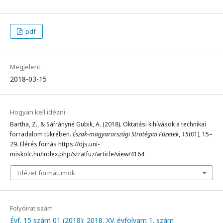
pdf
Megjelent
2018-03-15
Hogyan kell idézni
Bartha, Z., & Sáfrányné Gubik, A. (2018). Oktatási kihívások a technikai
forradalom tükrében.
Észak-magyarországi Stratégiai Füzetek
,
15
(01), 15–
29. Elérés forrás https://ojs.uni-
miskolc.hu/index.php/stratfuz/article/view/4164
Idézet formátumok
Folyóirat szám
Évf. 15 szám 01 (2018): 2018. XV. évfolyam 1. szám