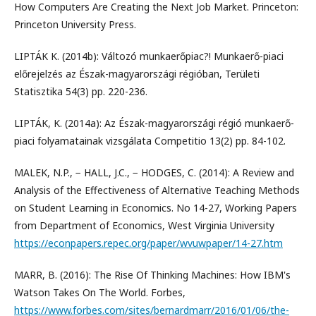
How Computers Are Creating the Next Job Market. Princeton:
Princeton University Press.
LIPTÁK K. (2014b): Változó munkaerőpiac?! Munkaerő-piaci
előrejelzés az Észak-magyarországi régióban, Területi
Statisztika 54(3) pp. 220-236.
LIPTÁK, K. (2014a): Az Észak-magyarországi régió munkaerő-
piaci folyamatainak vizsgálata Competitio 13(2) pp. 84-102.
MALEK, N.P., − HALL, J.C., − HODGES, C. (2014): A Review and
Analysis of the Effectiveness of Alternative Teaching Methods
on Student Learning in Economics. No 14-27, Working Papers
from Department of Economics, West Virginia University
https://econpapers.repec.org/paper/wvuwpaper/14-27.htm
MARR, B. (2016): The Rise Of Thinking Machines: How IBM's
Watson Takes On The World. Forbes,
https://www.forbes.com/sites/bernardmarr/2016/01/06/the-