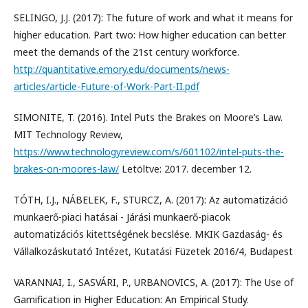
SELINGO, J.J. (2017): The future of work and what it means for
higher education. Part two: How higher education can better
meet the demands of the 21st century workforce.
http://quantitative.emory.edu/documents/news-
articles/article-Future-of-Work-Part-II.pdf
SIMONITE, T. (2016). Intel Puts the Brakes on Moore’s Law.
MIT Technology Review,
https://www.technologyreview.com/s/601102/intel-puts-the-
brakes-on-moores-law/
Letöltve: 2017. december 12.
TÓTH, I.J., NÁBELEK, F., STURCZ, A. (2017): Az automatizáció
munkaerő-piaci hatásai - Járási munkaerő-piacok
automatizációs kitettségének becslése. MKIK Gazdaság- és
Vállalkozáskutató Intézet, Kutatási Füzetek 2016/4, Budapest
VARANNAI, I., SASVÁRI, P., URBANOVICS, A. (2017): The Use of
Gamification in Higher Education: An Empirical Study.