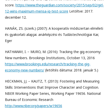
score.
https://www.theguardian.com/society/2015/sep/02/girl-
12-wins-maximum-mensa-iq-test-score
Letöltve: 2017.
december 12.
HANÁK, ZS. (szerk.) (2007): A kooperatív módszertan elméleti
és gyakorlati alapjai. anárképzési és Tudástechnológiai Kar,
Eger
HATHAWAY, I. − MURO, M. (2016): Tracking the gig economy:
New numbers. Brookings Institutions, October 13, 2016
https://www.brookings.edu/research/tracking-the-gig-
economy-new-numbers/
(letöltés dátuma: 2018. január 5.)
HECKMAN, J.J. − KAUTZ, T. (2013): Fostering and Measuring
Skills: Interventions that Improve Character and Cognition.
NBER Working Paper Series, Working Paper 19656. National
Bureau of Economic Research
http://www.nber.org/papers/w19656