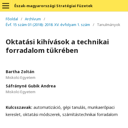
Észak-magyarországi Stratégiai Füzetek
Főoldal
/
Archívum
/
Évf. 15 szám 01 (2018): 2018. XV. évfolyam 1. szám
/
Tanulmányok
Oktatási kihívások a technikai
forradalom tükrében
Bartha Zoltán
Miskolci Egyetem
Sáfrányné Gubik Andrea
Miskolci Egyetem
Kulcsszavak:
automatizáció, gépi tanulás, munkaerőpiaci
kereslet, oktatási módszerek, számítástechnikai forradalom