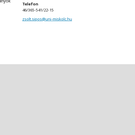
ányok
Telefon
46/365-541/22-15
zsolt.sipos@uni-miskolc.hu