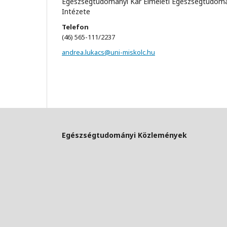
Egészségtudományi Kar Elméleti Egészségtudom
Intézete
Telefon
(46) 565-111/2237
andrea.lukacs@uni-miskolc.hu
Egészségtudományi Közlemények