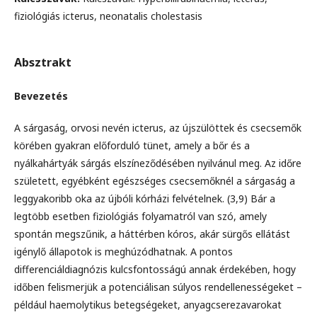
fiziológiás icterus, neonatalis cholestasis
Absztrakt
Bevezetés
A sárgaság, orvosi nevén icterus, az újszülöttek és csecsemők
körében gyakran előforduló tünet, amely a bőr és a
nyálkahártyák sárgás elszíneződésében nyilvánul meg. Az időre
született, egyébként egészséges csecsemőknél a sárgaság a
leggyakoribb oka az újbóli kórházi felvételnek. (3,9) Bár a
legtöbb esetben fiziológiás folyamatról van szó, amely
spontán megszűnik, a háttérben kóros, akár sürgős ellátást
igénylő állapotok is meghúzódhatnak. A pontos
differenciáldiagnózis kulcsfontosságú annak érdekében, hogy
időben felismerjük a potenciálisan súlyos rendellenességeket –
például haemolytikus betegségeket, anyagcserezavarokat