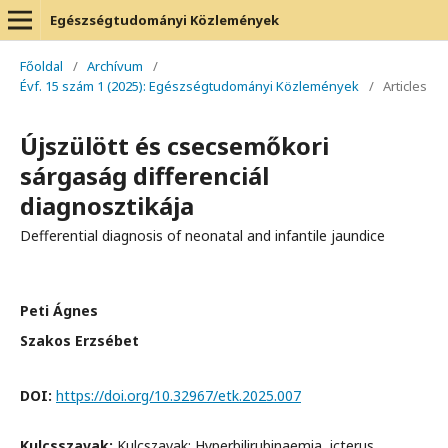
Egészségtudományi Közlemények
Főoldal
/
Archívum
/
Évf. 15 szám 1 (2025): Egészségtudományi Közlemények
/
Articles
Újszülött és csecsemőkori
sárgaság differenciál
diagnosztikája
Defferential diagnosis of neonatal and infantile jaundice
Peti Ágnes
Szakos Erzsébet
DOI:
https://doi.org/10.32967/etk.2025.007
Kulcsszavak:
Kulcszavak: Hyperbilirubinaemia, icterus,