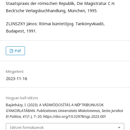
Staatspraxis der römischen Republik, Die Magistratur. C.H.
Beck’sche Verlagsbuchhandlung, München, 1995.
ZLINSZKY János: Római büntetőjog. Tankönyvkiadó,
Budapest, 1991.
Pdf
Megjelent
2023-11-16
Hogyan kell idézni
Bajánházy, I. (2023). A VÁDMÓDOSÍTÁS A NÉPTRIBUNUSOK
GYAKORLATÁBAN.
Publicationes Universitatis Miskolcinensis, Sectio Juridica
Et Politica
,
41
(1.), 7–20. https://doi.org/10.32978/sjp.2023.001
Idézet formátumok