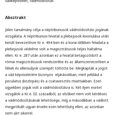
vádképviselet, vádmódosítás
Absztrakt
Jelen tanulmány célja a néptribunusok vádmódosítási jogának
vizsgálata. A néptribunusi hivatal a plebejusok kivonulása után
került bevezetésre Kr. e. 494-ben és a korai időkben feladata a
plebejusok védelme volt a magisztrátusok teljes haltalma
ellen. Kr. e. 287 után azonban ez a hivatal betagozódott a
római magisztrátusok rendszerébe és az államszervezetben a
fékek és ellensúlyok szerepét töltötte be. Megkapták a jogot
a vád képviseletére bizonyos eljárásokban, mint például a
peculatus (közlopás) és a csatavesztés miattiakban. Ezen
ügyekben joguk volt a vádmódosításra is. Két ilyen esetet
vizsgálok a Kr. e. III. századból, az elsőben nem volt kérdéses
a vádmódosításának lehetősége, míg a másodikban a vádlott
megpróbált ugyan érvelni ezen lehetőség ellen, az azonban
nem járt sikerrel.