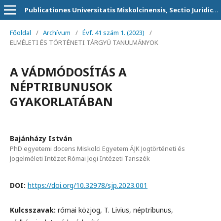
Publicationes Universitatis Miskolcinensis, Sectio Juridica et Politica
Főoldal
/
Archívum
/
Évf. 41 szám 1. (2023)
/
ELMÉLETI ÉS TÖRTÉNETI TÁRGYÚ TANULMÁNYOK
A VÁDMÓDOSÍTÁS A
NÉPTRIBUNUSOK
GYAKORLATÁBAN
Bajánházy István
PhD egyetemi docens Miskolci Egyetem ÁJK Jogtörténeti és
Jogelméleti Intézet Római Jogi Intézeti Tanszék
DOI:
https://doi.org/10.32978/sjp.2023.001
Kulcsszavak:
római közjog, T. Livius, néptribunus,