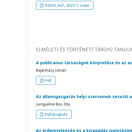
XXXIX. évf., 2021/1. szám
ELMÉLETI ÉS TÖRTÉNETI TÁRGYÚ TANU
A publicanus társaságok könyvelése és az a
Bajánházy István
Pdf
Az államigazgatás helyi szerveinek vezetői 
Lengyelné Bús Zita
Pdf (English)
Az érdemtelenség és a kitagadás jogintézm