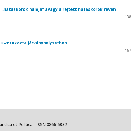
 „hatáskörök hálója” avagy a rejtett hatáskörök révén
138
ID–19 okozta járványhelyzetben
167
Juridica et Politica - ISSN 0866-6032