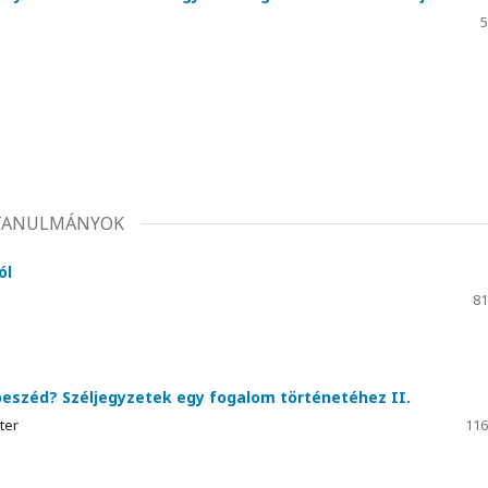
5
TANULMÁNYOK
ól
81
beszéd? Széljegyzetek egy fogalom történetéhez II.
ter
116