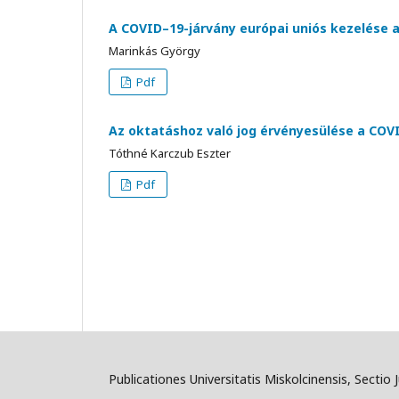
A COVID–19-járvány európai uniós kezelése a
Marinkás György
Pdf
Az oktatáshoz való jog érvényesülése a COV
Tóthné Karczub Eszter
Pdf
Publicationes Universitatis Miskolcinensis, Sectio 