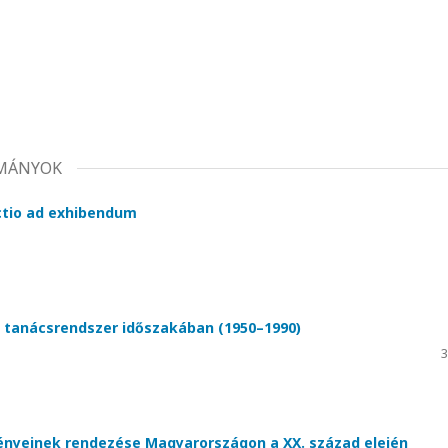
LMÁNYOK
ctio ad exhibendum
a tanácsrendszer időszakában (1950–1990)
3
ényeinek rendezése Magyarországon a XX. század elején