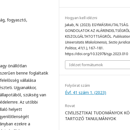
Hogyan kell idézni
ág, fogyasztó,
Jakab, N. (2023). EGYMÁSRAUTALTSÁG.
GONDOLATOK AZ ALÁRENDELTSÉGRŐL 
KISZOLGÁLTATOTTSÁGRÓL.
Publicatio
Universitatis Miskolcinensis, Sectio Juridica
Politica
,
41
(1.), 167–181.
https://doi.org/10.32978/sjp.2023.010
Idézet formátumok
agy önállótlan
zerűen benne foglaltatik
felelősség vállalása
Folyóirat szám
szteti. Ugyanakkor,
Évf. 41 szám 1. (2023)
állapotából, szükség van
védelemre. Az utóbbi
Rovat
laló helyett
CIVILISZTIKAI TUDOMÁNYOK K
gyenlőtlenségét
TARTOZÓ TANULMÁNYOK
ányban ezekre a