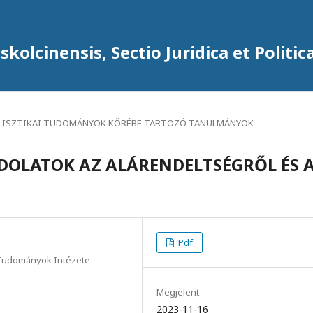
kolcinensis, Sectio Juridica et Politic
ILISZTIKAI TUDOMÁNYOK KÖRÉBE TARTOZÓ TANULMÁNYOK
OLATOK AZ ALÁRENDELTSÉGRŐL ÉS 
Pdf
i Tudományok Intézete
Megjelent
2023-11-16