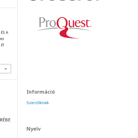
ÉS A
nes
 Et
Információ
Szerzőknek
ÖRÉBE
Nyelv