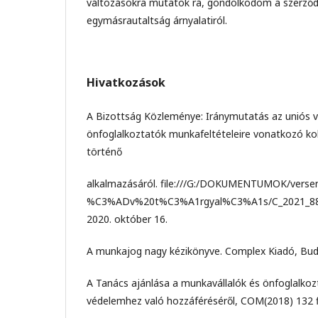
változásokra mutatok rá, gondolkodom a szerződés
egymásrautaltság árnyalatiról.
Hivatkozások
A Bizottság Közleménye: Iránymutatás az uniós v
önfoglalkoztatók munkafeltételeire vonatkozó kol
történő
alkalmazásáról. file:///G:/DOKUMENTUMOK/vers
%C3%ADv%20t%C3%A1rgyal%C3%A1s/C_2021_8838
2020. október 16.
A munkajog nagy kézikönyve. Complex Kiadó, Bud
A Tanács ajánlása a munkavállalók és önfoglalkozt
védelemhez való hozzáféréséről, COM(2018) 132 fi