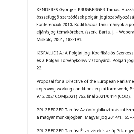
KENDERES György – PRUGBERGER Tamás: Hozzás
összefüggő szerződések polgári jogi szabályozásáh
konferenciák 2010. Kodifikációs tanulmányok a pol
eljárásjog témakörében. (szerk: Barta, J. – Wopera
Miskolc, 2001, 188-191.
KISFALUDI A.: A Polgári Jogi Kodifikációs Szerke
és a Polgári Törvénykönyv viszonyáról. Polgári Jog
22.
Proposal for a Directive of the European Parliame
improving working conditions in platform work, Br
9.12.2021COM(2021) 762 final 2021/0414 (COD).
PRUGBERGER Tamás: Az önfoglalkoztatás intézmé
a magyar munkajogban. Magyar Jog 2014/1., 65–7
PRUGBERGER Tamás: Észrevételek az új Ptk. egye