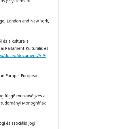
ds.): Systems of
dge, London and New York,
 és a kulturális
pai Parlament Kulturális és
.eu/doceo/document/A-9-
w in Europe. European
lag függő munkavégzés a
ogtudományi Monográfiák
i és szociális jogi