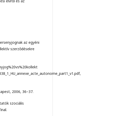
i elvről és az
ersenyjognak az egyéni
lektív szerződésekre
enyjog%20vs%20kollekt
_1_HU_annexe_acte_autonome_part1_v1.pdf,
apest, 2006, 36–37.
atók szociális
nal.