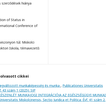
s szerződések hiánya
tion of Status in
ernational Conference of
szonyon túl. Miskolci
ktori Iskola, témavezető:
olvasott cikkei
egváltozott munkaképesség és munka
,
Publicationes Universitatis
vf. 43 szám 1 (2025): SJP
 KÉSZENLÉT MUNKAJOGI INTEGRÁCIÓJA AZ EGÉSZSÉGÜGYI MUNKA
niversitatis Miskolcinensis, Sectio Juridica et Politica: Évf. 41 szám 2.