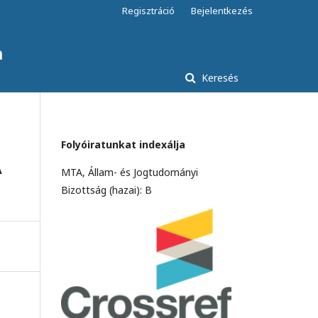
Regisztráció
Bejelentkezés
a
Keresés
Folyóiratunkat indexálja
A
MTA, Állam- és Jogtudományi
Bizottság (hazai): B