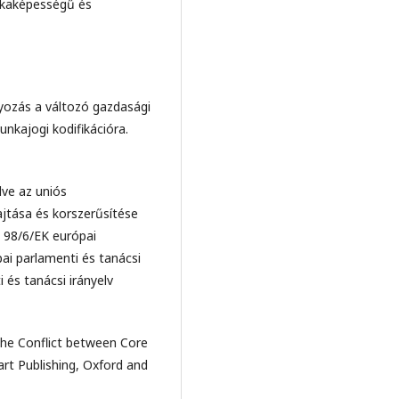
nkaképességű és
yozás a változó gazdasági
nkajogi kodifikációra.
lve az uniós
jtása és korszerűsítése
a 98/6/EK európai
pai parlamenti és tanácsi
 és tanácsi irányelv
he Conflict between Core
rt Publishing, Oxford and