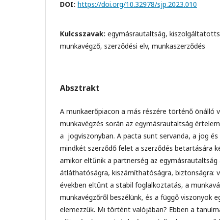
DOI:
https://doi.org/10.32978/sjp.2023.010
Kulcsszavak:
egymásrautaltság, kiszolgáltatotts
munkavégző, szerződési elv, munkaszerződés
Absztrakt
A munkaerőpiacon a más részére történő önálló v
munkavégzés során az egymásrautaltság értelems
a jogviszonyban. A pacta sunt servanda, a jog és 
mindkét szerződő felet a szerződés betartására ké
amikor eltűnik a partnerség az egymásrautaltság 
átláthatóságra, kiszámíthatóságra, biztonságra: 
években eltűnt a stabil foglalkoztatás, a munkavál
munkavégzőről beszélünk, és a függő viszonyok e
elemezzük. Mi történt valójában? Ebben a tanulm