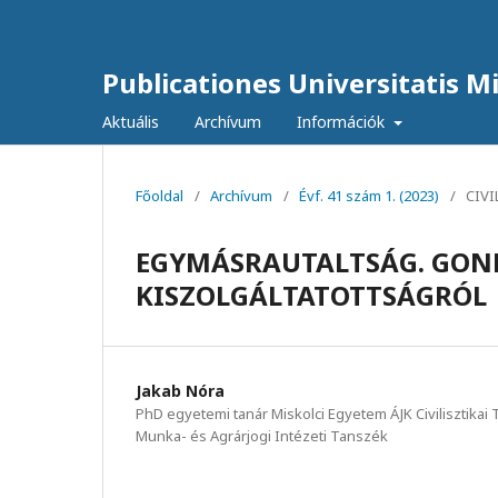
Publicationes Universitatis Mis
Aktuális
Archívum
Információk
Főoldal
/
Archívum
/
Évf. 41 szám 1. (2023)
/
CIV
EGYMÁSRAUTALTSÁG. GOND
KISZOLGÁLTATOTTSÁGRÓL
Jakab Nóra
PhD egyetemi tanár Miskolci Egyetem ÁJK Civilisztika
Munka- és Agrárjogi Intézeti Tanszék