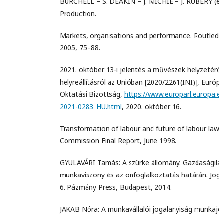
BURCHELL – S. DEAKIN – J. MICHIE – J. RUBERY (e
Production.
Markets, organisations and performance. Routle
2005, 75–88.
2021. október 13-i jelentés a művészek helyzetéről
helyreállításról az Unióban [2020/2261(INI)], Euró
Oktatási Bizottság,
https://www.europarl.europa
2021-0283_HU.html
, 2020. október 16.
Transformation of labour and future of labour la
Commission Final Report, June 1998.
GYULAVÁRI Tamás: A szürke állomány. Gazdasági
munkaviszony és az önfoglalkoztatás határán. J
6. Pázmány Press, Budapest, 2014.
JAKAB Nóra: A munkavállalói jogalanyiság munkajog