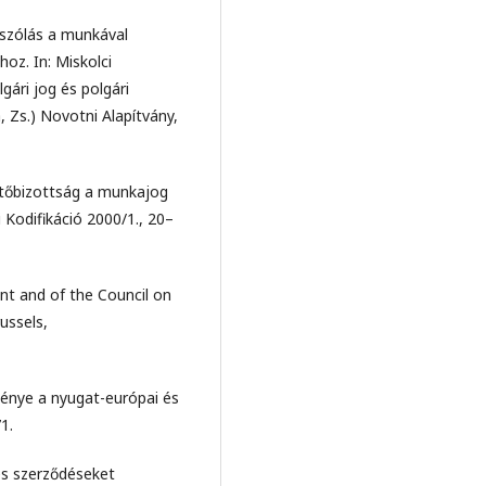
zólás a munkával
oz. In: Miskolci
gári jog és polgári
, Zs.) Novotni Alapítvány,
sztőbizottság a munkajog
i Kodifikáció 2000/1., 20–
nt and of the Council on
ussels,
nye a nyugat-európai és
1.
s szerződéseket