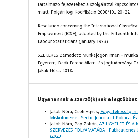
tartalmazó fejezetéhez a szolgálattal kapcsolato
miatt. Polgári Jogi Kodifikáció 2008/10., 20–22.
Resolution concerning the International Classifica
Employment (ICSE), adopted by the Fifteenth Int
Labour Statisticians (January 1993).
SZEKERES Bernadett: Munkajogon innen – munkavi
Egyetem, Deák Ferenc Állam- és Jogtudományi Do
Jakab Nóra, 2018.
Ugyanannak a szerző(k)nek a legtöbbet 
Jakab Nóra, Cseh Ágnes,
Fogyatékosság, m
Miskolcinensis, Sectio Juridica et Politica: É
Jakab Nóra, Pap Zoltán,
AZ ÜGYELET ÉS A
SZERVEZÉS FOLYAMATÁBA
,
Publicationes U
(2023)