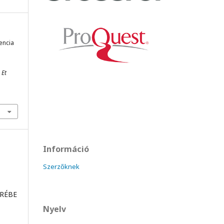
gencia
 Et
Információ
Szerzőknek
ÖRÉBE
Nyelv