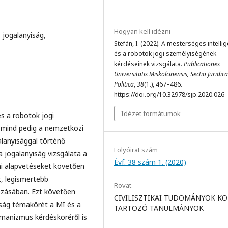
Hogyan kell idézni
 jogalanyiság,
Stefán, I. (2022). A mesterséges intelli
és a robotok jogi személyiségének
kérdéseinek vizsgálata.
Publicationes
Universitatis Miskolcinensis, Sectio Juridica
Politica
,
38
(1.), 467–486.
https://doi.org/10.32978/sjp.2020.026
Idézet formátumok
és a robotok jogi
 mind pedig a nemzetközi
lanyisággal történő
Folyóirat szám
a jogalanyiság vizsgálata a
Évf. 38 szám 1. (2020)
mi alapvetéseket követően
t, legismertebb
Rovat
ozásában. Ezt követően
CIVILISZTIKAI TUDOMÁNYOK K
yiság témakörét a MI és a
TARTOZÓ TANULMÁNYOK
umanizmus kérdésköréről is