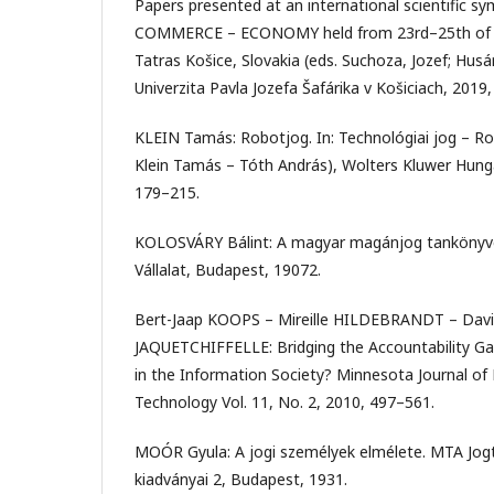
Papers presented at an international scientific 
COMMERCE – ECONOMY held from 23rd–25th of O
Tatras Košice, Slovakia (eds. Suchoza, Jozef; Husár
Univerzita Pavla Jozefa Šafárika v Košiciach, 2019
KLEIN Tamás: Robotjog. In: Technológiai jog – Rob
Klein Tamás – Tóth András), Wolters Kluwer Hunga
179–215.
KOLOSVÁRY Bálint: A magyar magánjog tankönyve.
Vállalat, Budapest, 19072.
Bert-Jaap KOOPS – Mireille HILDEBRANDT – David
JAQUETCHIFFELLE: Bridging the Accountability Gap
in the Information Society? Minnesota Journal of
Technology Vol. 11, No. 2, 2010, 497–561.
MOÓR Gyula: A jogi személyek elmélete. MTA Jo
kiadványai 2, Budapest, 1931.