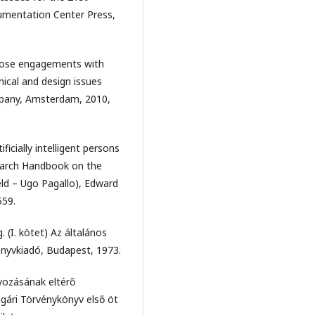
cumentation Center Press,
Close engagements with
thical and design issues
ompany, Amsterdam, 2010,
cially intelligent persons
search Handbook on the
ield – Ugo Pagallo), Edward
559.
 (I. kötet) Az általános
önyvkiadó, Budapest, 1973.
yozásának eltérő
olgári Törvénykönyv első öt