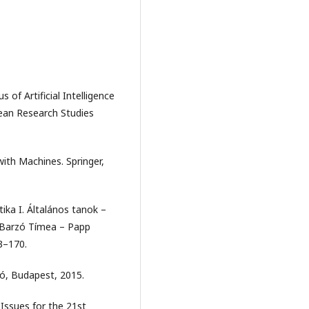
f Artificial Intelligence
pean Research Studies
th Machines. Springer,
tika I. Általános tanok –
: Barzó Tímea – Papp
3–170.
ó, Budapest, 2015.
Issues for the 21st