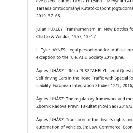
éve (szerk: Gárdos-Orosz Fruzsina – Menyhárd Atti
Társadalomtudományi Kutatóközpont Jogtudomán
2019, 57–68.
Julian HUXLEY: Transhumanism. In: New Bottles f
Chatto & Windus, 1957, 13–17.
L. Tyler JAYNES: Legal personhood for artificial inte
exception to the rule. AI & Society 2019 June.
Ágnes JUHÁSZ – Réka PUSZTAHELYI: Legal Questi
Self-driving Cars in the Road Traffic with Special 
Liability. European Integration Studies 12/1., 2016
Ágnes JUHÁSZ: The regulatory framework and model
Zbornik Radova Pravni Fakultet (Novi Sad) 2018/3
Ágnes JUHÁSZ: Transition of the driver’s rights and 
automation of vehicles. In: Law, Commerce, Econo