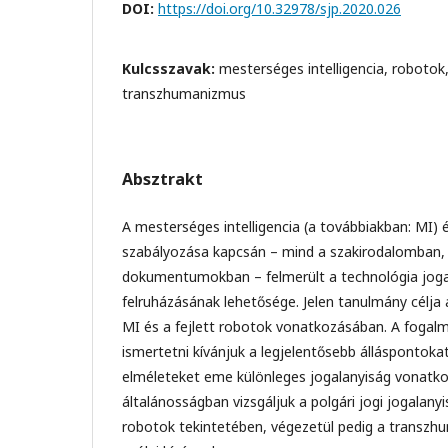
DOI:
https://doi.org/10.32978/sjp.2020.026
Kulcsszavak:
mesterséges intelligencia, robotok,
transzhumanizmus
Absztrakt
A mesterséges intelligencia (a továbbiakban: MI) 
szabályozása kapcsán – mind a szakirodalomban,
dokumentumokban – felmerült a technológia joga
felruházásának lehetősége. Jelen tanulmány célja 
MI és a fejlett robotok vonatkozásában. A fogal
ismertetni kívánjuk a legjelentősebb álláspontoka
elméleteket eme különleges jogalanyiság vonatk
általánosságban vizsgáljuk a polgári jogi jogalan
robotok tekintetében, végezetül pedig a transzh