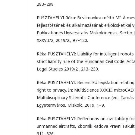
283–298.
PUSZTAHELYI Réka: Bizalmunkra méltó MI. A meste
fejlesztésének és alkalmazásának erkölcsi-etikai 
Publicationes Universitatis Miskolcinensis, Sectio J
XXXVII/2, 2019/2., 97–120.
Réka PUSZTAHELYI: Liability for intelligent robots
strict liability rule of the Hungarian Civil Code. Ac
Legal Studies 2019/2., 213–230.
Réka PUSZTAHELYI: Recent EU legislation relating 
right to privacy. In: MultiScience XXXIII. microCAD
Multidisciplinary Scientific Conference (ed.: Tamás
Egyetemváros, Miskolc, 2019, 1–9.
Réka PUSZTAHELYI: Reflections on civil liability 
unmanned aircrafts, Zbornik Radova Pravni Fakult
311–326.