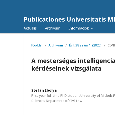
Publicationes Universitatis Mis
Aktuális
Archívum
Információk
Főoldal
/
Archívum
/
Évf. 38 szám 1. (2020)
/
CIV
A mesterséges intelligenci
kérdéseinek vizsgálata
Stefán Ibolya
First-year full-time PhD student University of Miskolc Fa
Sciences Department of Civil Law