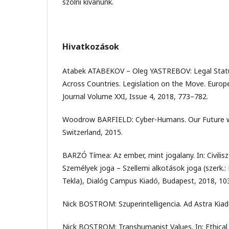
szólni kívánunk.
Hivatkozások
Atabek ATABEKOV – Oleg YASTREBOV: Legal Status o
Across Countries. Legislation on the Move. Euro
Journal Volume XXI, Issue 4, 2018, 773–782.
Woodrow BARFIELD: Cyber-Humans. Our Future wi
Switzerland, 2015.
BARZÓ Tímea: Az ember, mint jogalany. In: Civilisz
Személyek joga – Szellemi alkotások joga (szerk.
Tekla), Dialóg Campus Kiadó, Budapest, 2018, 10
Nick BOSTROM: Szuperintelligencia. Ad Astra Kiad
Nick BOSTROM: Transhumanist Values. In: Ethical 