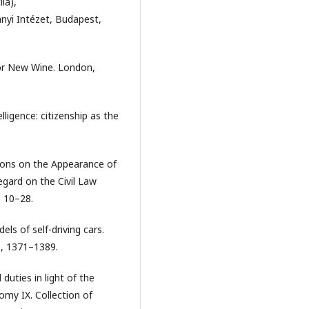
la),
yi Intézet, Budapest,
or New Wine. London,
lligence: citizenship as the
ons on the Appearance of
Regard on the Civil Law
, 10–28.
s of self-driving cars.
., 1371–1389.
duties in light of the
my IX. Collection of