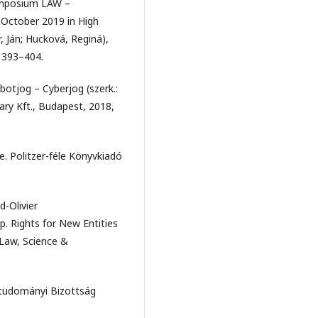
symposium LAW –
ctober 2019 in High
, Ján; Hucková, Reginá),
, 393–404.
otjog – Cyberjog (szerk.:
ry Kft., Budapest, 2018,
 Politzer-féle Könyvkiadó
-Olivier
. Rights for New Entities
 Law, Science &
gtudományi Bizottság