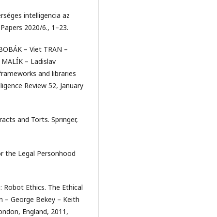
séges intelligencia az
Papers 2020/6., 1–23.
BOBÁK – Viet TRAN –
 MALÍK – Ladislav
rameworks and libraries
elligence Review 52, January
cts and Torts. Springer,
or the Legal Personhood
 Robot Ethics. The Ethical
Lin – George Bekey – Keith
ndon, England, 2011,