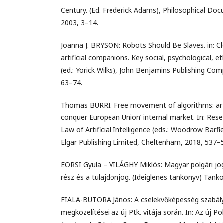
Century. (Ed. Frederick Adams), Philosophical Do
2003, 3–14.
Joanna J. BRYSON: Robots Should Be Slaves. in: 
artificial companions. Key social, psychological, e
(ed.: Yorick Wilks), John Benjamins Publishing C
63–74.
Thomas BURRI: Free movement of algorithms: artifi
conquer European Union’ internal market. In: Re
Law of Artificial Intelligence (eds.: Woodrow Barf
Elgar Publishing Limited, Cheltenham, 2018, 537–
EÖRSI Gyula – VILÁGHY Miklós: Magyar polgári jog.
rész és a tulajdonjog. (Ideiglenes tankönyv) Tank
FIALA-BUTORA János: A cselekvőképesség szabál
megközelítései az új Ptk. vitája során. In: Az új P