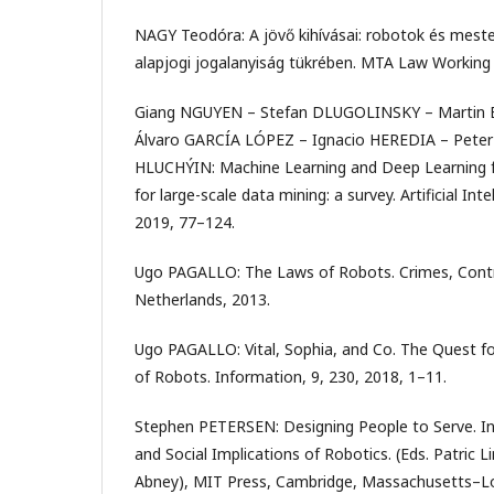
NAGY Teodóra: A jövő kihívásai: robotok és mester
alapjogi jogalanyiság tükrében. MTA Law Working 
Giang NGUYEN – Stefan DLUGOLINSKY – Martin 
Álvaro GARCÍA LÓPEZ – Ignacio HEREDIA – Peter
HLUCHÝIN: Machine Learning and Deep Learning f
for large-scale data mining: a survey. Artificial Int
2019, 77–124.
Ugo PAGALLO: The Laws of Robots. Crimes, Contra
Netherlands, 2013.
Ugo PAGALLO: Vital, Sophia, and Co. The Quest f
of Robots. Information, 9, 230, 2018, 1–11.
Stephen PETERSEN: Designing People to Serve. In:
and Social Implications of Robotics. (Eds. Patric 
Abney), MIT Press, Cambridge, Massachusetts–Lo