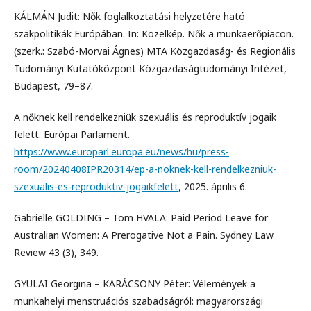
KÁLMÁN Judit: Nők foglalkoztatási helyzetére ható
szakpolitikák Európában. In: Közelkép. Nők a munkaerőpiacon.
(szerk.: Szabó-Morvai Ágnes) MTA Közgazdaság- és Regionális
Tudományi Kutatóközpont Közgazdaságtudományi Intézet,
Budapest, 79–87.
A nőknek kell rendelkezniük szexuális és reproduktív jogaik
felett. Európai Parlament.
https://www.europarl.europa.eu/news/hu/press-
room/20240408IPR20314/ep-a-noknek-kell-rendelkezniuk-
szexualis-es-reproduktiv-jogaikfelett
, 2025. április 6.
Gabrielle GOLDING – Tom HVALA: Paid Period Leave for
Australian Women: A Prerogative Not a Pain. Sydney Law
Review 43 (3), 349.
GYULAI Georgina – KARÁCSONY Péter: Vélemények a
munkahelyi menstruációs szabadságról: magyarországi