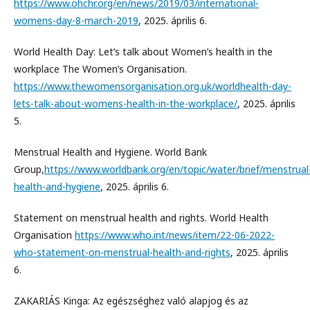
https://www.ohchr.org/en/news/2019/03/international-
womens-day-8-march-2019
, 2025. április 6.
World Health Day: Let’s talk about Women’s health in the
workplace The Women’s Organisation.
https://www.thewomensorganisation.org.uk/worldhealth-day-
lets-talk-about-womens-health-in-the-workplace/
, 2025. április
5.
Menstrual Health and Hygiene. World Bank
Group,
https://www.worldbank.org/en/topic/water/brief/menstrual
health-and-hygiene
, 2025. április 6.
Statement on menstrual health and rights. World Health
Organisation
https://www.who.int/news/item/22-06-2022-
who-statement-on-menstrual-health-and-rights
, 2025. április
6.
ZAKARIÁS Kinga: Az egészséghez való alapjog és az