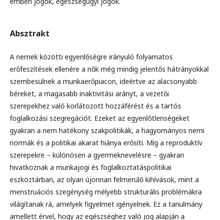
emberi jogok, egészségügyi jogok.
Absztrakt
A nemek közötti egyenlőségre irányuló folyamatos
erőfeszítések ellenére a nők még mindig jelentős hátrányokkal
szembesülnek a munkaerőpiacon, ideértve az alacsonyabb
béreket, a magasabb inaktivitási arányt, a vezetői
szerepekhez való korlátozott hozzáférést és a tartós
foglalkozási szegregációt. Ezeket az egyenlőtlenségeket
gyakran a nem hatékony szakpolitikák, a hagyományos nemi
normák és a politikai akarat hiánya erősíti. Míg a reproduktív
szerepekre – különösen a gyermeknevelésre – gyakran
hivatkoznak a munkajogi és foglalkoztatáspolitikai
eszköztárban, az olyan újonnan felmerülő kihívások, mint a
menstruációs szegénység mélyebb strukturális problémákra
világítanak rá, amelyek figyelmet igényelnek. Ez a tanulmány
amellett érvel, hogy az egészséghez való jog alapján a