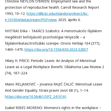
Christine NEYLON O’BRIEN: Employment law and the
protection of reproductive health. Carroll Research Report
1993, 10–12.
https://dlib.bc.edu/islandora/object/bc-
ir:101004/datastream/PDF/view
, 2025. április 6.
NYITRAI Erika – TAKÁCS Szabolcs: A menstruációs fájdalom
megélését befolyásoló pszichológiai tényezők – a
fájdalomkatasztrofizálás szerepe. Orvosi Hetilap 164 (377),
1469–1475.
https://doi.org/10.1556/650.2023.32857
Hilary H. PRICE: Periodic Leave: An Analysis of Menstrual
Leave as a Legal Workplace Benefit. Oklahoma Law Review 2
(74), 187–224.
Mario RELJANOVIĆ – Jovanna RAJIĆ ĆALIĆ: Menstrual Leave
And Gender Equality. Strani pravni zivot 68 (1), 1–14.
https://doi.org/10.56461/SPZ_24101KJ
Isabel RIBES MORENO: Womens’s rights in the workplace –