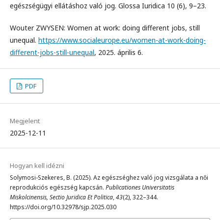
egészségügyi ellátáshoz való jog. Glossa Iuridica 10 (6), 9–23.
Wouter ZWYSEN: Women at work: doing different jobs, still
unequal.
https://www.socialeurope.eu/women-at-work-doing-
different-jobs-still-unequal
, 2025. április 6.
PDF
Megjelent
2025-12-11
Hogyan kell idézni
Solymosi-Szekeres, B. (2025). Az egészséghez való jog vizsgálata a női
reprodukciós egészség kapcsán.
Publicationes Universitatis
Miskolcinensis, Sectio Juridica Et Politica
,
43
(2), 322–344.
https://doi.org/10.32978/sjp.2025.030