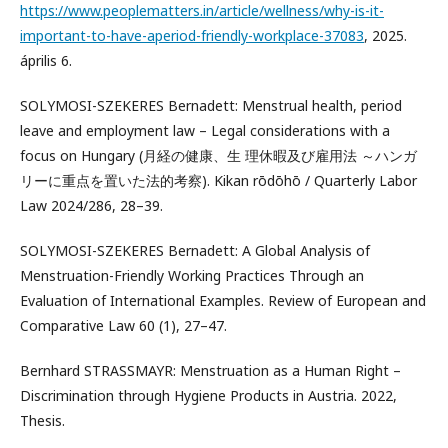
https://www.peoplematters.in/article/wellness/why-is-it-
important-to-have-aperiod-friendly-workplace-37083
, 2025.
április 6.
SOLYMOSI-SZEKERES Bernadett: Menstrual health, period
leave and employment law – Legal considerations with a
focus on Hungary (月経の健康、生 理休暇及び雇用法 ～ハンガ
リーに重点を置いた法的考察). Kikan rōdōhō / Quarterly Labor
Law 2024/286, 28–39.
SOLYMOSI-SZEKERES Bernadett: A Global Analysis of
Menstruation-Friendly Working Practices Through an
Evaluation of International Examples. Review of European and
Comparative Law 60 (1), 27–47.
Bernhard STRASSMAYR: Menstruation as a Human Right –
Discrimination through Hygiene Products in Austria. 2022,
Thesis.