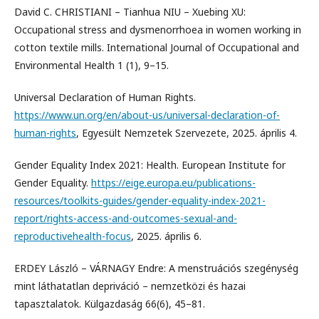
David C. CHRISTIANI – Tianhua NIU – Xuebing XU:
Occupational stress and dysmenorrhoea in women working in
cotton textile mills. International Journal of Occupational and
Environmental Health 1 (1), 9–15.
Universal Declaration of Human Rights.
https://www.un.org/en/about-us/universal-declaration-of-
human-rights
, Egyesült Nemzetek Szervezete, 2025. április 4.
Gender Equality Index 2021: Health. European Institute for
Gender Equality.
https://eige.europa.eu/publications-
resources/toolkits-guides/gender-equality-index-2021-
report/rights-access-and-outcomes-sexual-and-
reproductivehealth-focus
, 2025. április 6.
ERDEY László – VÁRNAGY Endre: A menstruációs szegénység
mint láthatatlan depriváció – nemzetközi és hazai
tapasztalatok. Külgazdaság 66(6), 45–81.