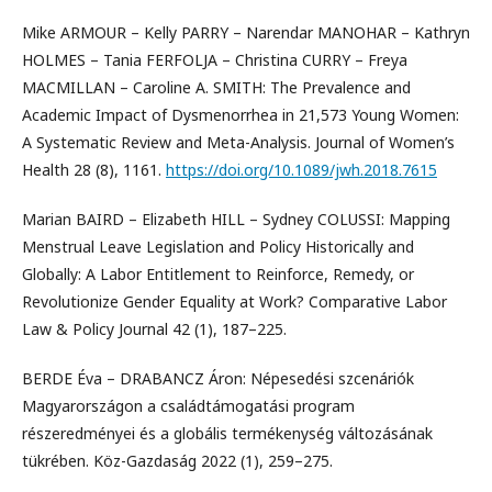
Mike ARMOUR – Kelly PARRY – Narendar MANOHAR – Kathryn
HOLMES – Tania FERFOLJA – Christina CURRY – Freya
MACMILLAN – Caroline A. SMITH: The Prevalence and
Academic Impact of Dysmenorrhea in 21,573 Young Women:
A Systematic Review and Meta-Analysis. Journal of Women’s
Health 28 (8), 1161.
https://doi.org/10.1089/jwh.2018.7615
Marian BAIRD – Elizabeth HILL – Sydney COLUSSI: Mapping
Menstrual Leave Legislation and Policy Historically and
Globally: A Labor Entitlement to Reinforce, Remedy, or
Revolutionize Gender Equality at Work? Comparative Labor
Law & Policy Journal 42 (1), 187–225.
BERDE Éva – DRABANCZ Áron: Népesedési szcenáriók
Magyarországon a családtámogatási program
részeredményei és a globális termékenység változásának
tükrében. Köz-Gazdaság 2022 (1), 259–275.