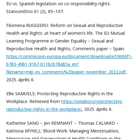
EU vs. Spanish legislation on co-responsibility rights.
Stanovništvo 61 (2), 85–107.
Filomena RUGGIERO: Reform on Sexual and Reproductive
Health and Rights: at heart of women’s life. The EU Mutual
Learning Programme in Gender Equality – Sexual and
Reproductive Health and Rights, Comments paper – Spain.
https://commission.europa.eu/document/download/e55b96f1-
b783-49b1-91b7-b11bcb78ab5a_en?
filename=mlp_es_comments%20paper_november_2022.pdf
,
2025. április 6.
Ellie SAMUELS: Protecting Reproductive Rights in the
Workplace. Retrieved from
https://onlabor.org/protecting-
reproductive-rights-in-the-workplace/
, 2025. április 6.
Katherine SANG – Jen REMNANT – Thomas CALVARD –
Katriona MYHILL: Blood Work: Managing Menstruation,
Menopause and Gynaecological Health Conditions in the