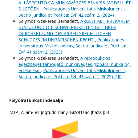
ÁLLÁSPONTOK A MUNKAVÉGZÉS BINÁRIS MODELLJÉT
ILLETŐEN
,
Publicationes Universitatis Miskolcinensis,
Sectio Juridica et Politica: Évf. 42 szám 2. (2024)
Solymosi-Szekeres Bernadett,
ARBEIT MIT PREKÄREM
STATUS UND DIE SCHWIERIGKEITEN BEI IHRER
DURCHSETZUNG DES ARBEITSRECHTLICHEN
SCHUTZES IM UNGARISCHEN RECHT
,
Publicationes
Universitatis Miskolcinensis, Sectio Juridica et Politica:
Évf. 41 szám 2. (2023)
Solymosi-Szekeres Bernadett,
A reprodukciós
egészséget támogató munkavégzés globális munkajogi
értékelése
,
Publicationes Universitatis Miskolcinensis,
Sectio Juridica et Politica: Évf. 43 szám 1 (2025): SJP
Folyóiratunkat indexálja
MTA, Állam- és Jogtudományi Bizottság (hazai): B