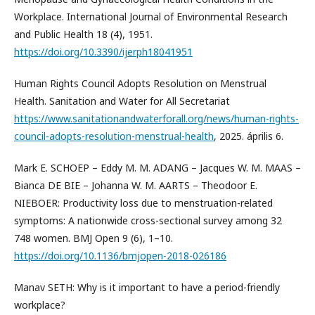
Workplace. International Journal of Environmental Research
and Public Health 18 (4), 1951.
https://doi.org/10.3390/ijerph18041951
Human Rights Council Adopts Resolution on Menstrual
Health. Sanitation and Water for All Secretariat
https://www.sanitationandwaterforall.org/news/human-rights-
council-adopts-resolution-menstrual-health
, 2025. április 6.
Mark E. SCHOEP – Eddy M. M. ADANG – Jacques W. M. MAAS –
Bianca DE BIE – Johanna W. M. AARTS – Theodoor E.
NIEBOER: Productivity loss due to menstruation-related
symptoms: A nationwide cross-sectional survey among 32
748 women. BMJ Open 9 (6), 1–10.
https://doi.org/10.1136/bmjopen-2018-026186
Manav SETH: Why is it important to have a period-friendly
workplace?