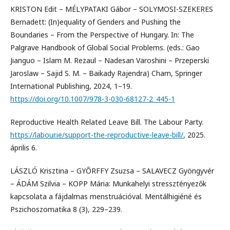
KRISTON Edit – MÉLYPATAKI Gábor – SOLYMOSI-SZEKERES
Bernadett: (In)equality of Genders and Pushing the
Boundaries – From the Perspective of Hungary. In: The
Palgrave Handbook of Global Social Problems. (eds.: Gao
Jianguo – Islam M. Rezaul – Nadesan Varoshini – Przeperski
Jaroslaw – Sajid S. M. – Baikady Rajendra) Cham, Springer
International Publishing, 2024, 1–19.
https://doi.org/10.1007/978-3-030-68127-2_445-1
Reproductive Health Related Leave Bill. The Labour Party.
https://labour.ie/support-the-reproductive-leave-bill/
, 2025.
április 6.
LÁSZLÓ Krisztina – GYŐRFFY Zsuzsa – SALAVECZ Gyöngyvér
– ÁDÁM Szilvia – KOPP Mária: Munkahelyi stressztényezők
kapcsolata a fájdalmas menstruációval. Mentálhigiéné és
Pszichoszomatika 8 (3), 229–239.