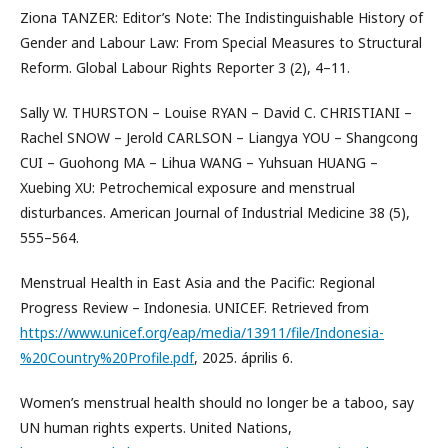
Ziona TANZER: Editor’s Note: The Indistinguishable History of
Gender and Labour Law: From Special Measures to Structural
Reform. Global Labour Rights Reporter 3 (2), 4–11.
Sally W. THURSTON – Louise RYAN – David C. CHRISTIANI –
Rachel SNOW – Jerold CARLSON – Liangya YOU – Shangcong
CUI – Guohong MA – Lihua WANG – Yuhsuan HUANG –
Xuebing XU: Petrochemical exposure and menstrual
disturbances. American Journal of Industrial Medicine 38 (5),
555–564.
Menstrual Health in East Asia and the Pacific: Regional
Progress Review – Indonesia. UNICEF. Retrieved from
https://www.unicef.org/eap/media/13911/file/Indonesia-
%20Country%20Profile.pdf
, 2025. április 6.
Women’s menstrual health should no longer be a taboo, say
UN human rights experts. United Nations,