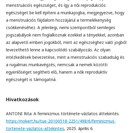
menstruációs egészséget, és így a női reprodukciós
egészséget be kell építeni a munkajogba, megjegyezve, hogy
a menstruációs fájdalom hozzájárul a termelékenység
csökkenéséhez. A jelenlegi, nemi szempontból semleges
jogszabályok nem foglalkoznak ezekkel a tényekkel, azonban
az alapvető emberi jogokból, mint az egészséghez való jogból
levezethető lenne a kapcsolódó szabályozás. Az olyan
intézkedések bevezetése, mint a menstruációs szabadság és
a rugalmas munkavégzés, nemcsak a nemek közötti
egyenlőséget segítheti elő, hanem a nők reproduktív
egészségét is támogatná.
Hivatkozások
ANTONI Rita: A feminizmus története-vázlatos áttekintés.
https://nokert.hu/tue-20100518-2251/498/6/feminizmus-
tortenete-vazlatos-attekintes
, 2025. április 6.