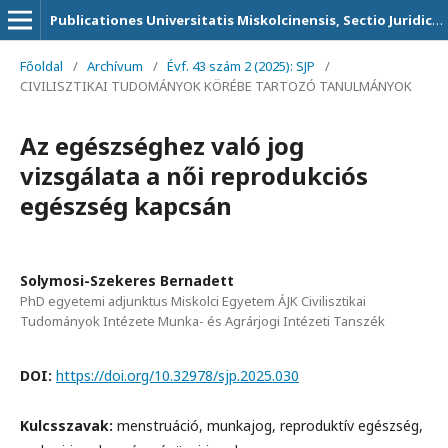
Publicationes Universitatis Miskolcinensis, Sectio Juridica et Politica
Főoldal
/
Archívum
/
Évf. 43 szám 2 (2025): SJP
/
CIVILISZTIKAI TUDOMÁNYOK KÖRÉBE TARTOZÓ TANULMÁNYOK
Az egészséghez való jog
vizsgálata a női reprodukciós
egészség kapcsán
Solymosi-Szekeres Bernadett
PhD egyetemi adjunktus Miskolci Egyetem ÁJK Civilisztikai
Tudományok Intézete Munka- és Agrárjogi Intézeti Tanszék
DOI:
https://doi.org/10.32978/sjp.2025.030
Kulcsszavak:
menstruáció, munkajog, reproduktív egészség,