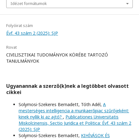
Idézet formátumok
Folyóirat szám
Évf. 43 szám 2 (2025): SJP
Rovat
CIVILISZTIKAI TUDOMÁNYOK KÖRÉBE TARTOZÓ
TANULMÁNYOK
Ugyanannak a szerző(k)nek a legtöbbet olvasott
cikkei
Solymosi-Szekeres Bernadett, Tóth Adél,
A
mesterséges intelligencia a munkaerőpiac szűrőjeként:
kinek nyílik ki az ajtó?
,
Publicationes Universitatis
Miskolcinensis, Sectio Juridica et Politica: Évf. 43 szám 2
(2025): SJP
Solymosi-Szekeres Bernadett,
KIHÍVÁSOK ÉS