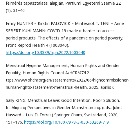
felmérés tapasztalatai alapján. Partiumi Egyetemi Szemle 22
(1), 31–40.
Emily HUNTER – Kirstin PALOVICK – Mintesnot T. TENI – Anne
SEBERT KUHLMANN: COVID-19 made it harder to access
period products: The effects of a pandemic on period poverty.
Front Reprod Health 4 (1003040).
https://doi.org/10.3389/frph.2022.1003040
Menstrual Hygiene Management, Human Rights and Gender
Equality, Human Rights Council A/HCR/47/l.2.
ttps://www.ohchr.org/en/statements/2022/06/highcommissioner-
human-rights-statement-menstrual-health, 2025. április 6.
Sally KING: Menstrual Leave: Good Intention, Poor Solution.
In: Aligning Perspectives in Gender Mainstreaming. (eds.: Juliet
Hassard – Luis D. Torres) Springer Cham, Switzerland, 2020,
151–176.
https://doi.org/10.1007/978-3-030-53269-7_9