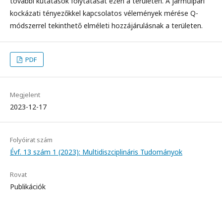
további kutatások folytatását ezen a területen. A járműipari
kockázati tényezőkkel kapcsolatos vélemények mérése Q-
módszerrel tekinthető elméleti hozzájárulásnak a területen.
PDF
Megjelent
2023-12-17
Folyóirat szám
Évf. 13 szám 1 (2023): Multidiszciplináris Tudományok
Rovat
Publikációk