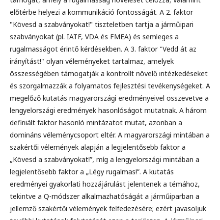
előtérbe helyezi a kommunikáció fontosságát. A 2. faktor
"Kövesd a szabványokat!" tiszteletben tartja a járműipari
szabványokat (pl. IATF, VDA és FMEA) és semleges a
rugalmasságot érintő kérdésekben. A 3. faktor "Vedd át az
irányítást!" olyan véleményeket tartalmaz, amelyek
összességében támogatják a kontrollt növelő intézkedéseket
és szorgalmazzák a folyamatos fejlesztési tevékenységeket. A
megelőző kutatás magyarországi eredményeivel összevetve a
lengyelországi eredmények hasonlóságot mutatnak. A három
definiált faktor hasonló mintázatot mutat, azonban a
domináns véleménycsoport eltér. A magyarországi mintában a
szakértői vélemények alapján a legjelentősebb faktor a
„Kövesd a szabványokat!”, míg a lengyelországi mintában a
legjelentősebb faktor a „Légy rugalmas!”. A kutatás
eredményei gyakorlati hozzájárulást jelentenek a témához,
tekintve a Q-módszer alkalmazhatóságát a járműiparban a
jellemző szakértői vélemények felfedezésére; ezért javasoljuk