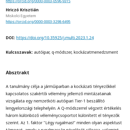
https://orcid.org/0000-0003-0596-9315
Hriczó Krisztián
Miskolci Egyetem
https://orcid.org/0000-0003-3298-6495
DOI:
https://doi.org/10.35925/j.multi.2023.1.24
Kulcsszavak:
autóipar, q-módszer, kockázatmenedzsment
Absztrakt
A tanulmány célja a járműiparban a kockázati tényezőkkel
kapcsolatos szakértői vélemény jellemző mintázatainak
vizsgálata egy nemzetköti autóipari Tier-1 beszállító
lengyelországi telephelyén. A Q-módszerrel végzett értékelés
három különböző véleménycsoportot különített el tényezők
szerint. Az 1. faktor "Légy rugalmas!" minden olyan aspektust
támogat, amely a rugalmasság növelését célozza, valamint