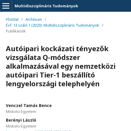
Multidiszciplináris Tudományok
Főoldal
/
Archívum
/
Évf. 13 szám 1 (2023): Multidiszciplináris Tudományok
/
Publikációk
Autóipari kockázati tényezők
vizsgálata Q-módszer
alkalmazásával egy nemzetközi
autóipari Tier-1 beszállító
lengyelországi telephelyén
Venczel Tamás Bence
Miskolci Egyetem
Berényi László
Miskolci Egyetem