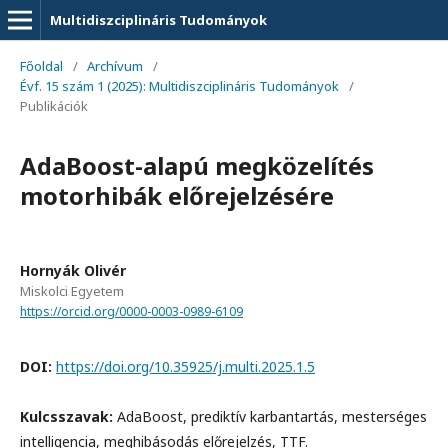
Multidiszciplináris Tudományok
Főoldal
/
Archívum
/
Évf. 15 szám 1 (2025): Multidiszciplináris Tudományok
/
Publikációk
AdaBoost-alapú megközelítés
motorhibák előrejelzésére
Hornyák Olivér
Miskolci Egyetem
https://orcid.org/0000-0003-0989-6109
DOI:
https://doi.org/10.35925/j.multi.2025.1.5
Kulcsszavak:
AdaBoost, prediktív karbantartás, mesterséges
intelligencia, meghibásodás előrejelzés, TTF.