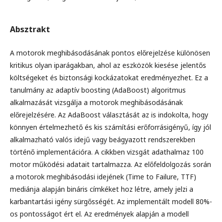
Absztrakt
A motorok meghibásodásának pontos előrejelzése különösen
kritikus olyan iparágakban, ahol az eszközök kiesése jelentős
költségeket és biztonsági kockázatokat eredményezhet. Ez a
tanulmány az adaptív boosting (AdaBoost) algoritmus
alkalmazását vizsgálja a motorok meghibásodásának
előrejelzésére. Az AdaBoost választását az is indokolta, hogy
könnyen értelmezhető és kis számítási erőforrásigényű, így jól
alkalmazható valós idejű vagy beágyazott rendszerekben
történő implementációra. A cikkben vizsgát adathalmaz 100
motor működési adatait tartalmazza. Az előfeldolgozás során
a motorok meghibásodási idejének (Time to Failure, TTF)
mediánja alapján bináris címkéket hoz létre, amely jelzi a
karbantartási igény sürgősségét. Az implementált modell 80%-
os pontosságot ért el. Az eredmények alapján a modell