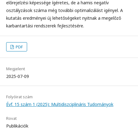
előrejelzési képessége ígéretes, de a hamis negatív
osztályzások száma még további optimalizálást igényel. A
kutatás eredményei új lehetőségeket nyitnak a megelőző
karbantartási rendszerek fejlesztésére.
PDF
Megjelent
2025-07-09
Folyóirat szám
Évf. 15 szám 1 (2025): Multidiszciplináris Tudományok
Rovat
Publikációk