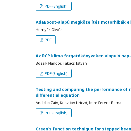
PDF (English)
AdaBoost-alapú megközelítés motorhibák el
Hornyák Olivér
PDF
Az RCP klíma forgatókönyveken alapuló nap- 
Bozsik Nándor, Takács István
PDF (English)
Testing and comparing the performance of n
differential equation
Andicha Zain, Krisztián Hriczó, Imre Ferenc Barna
PDF (English)
Green’s function technique for stepped beam