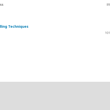
iss
89
lling Techniques
101