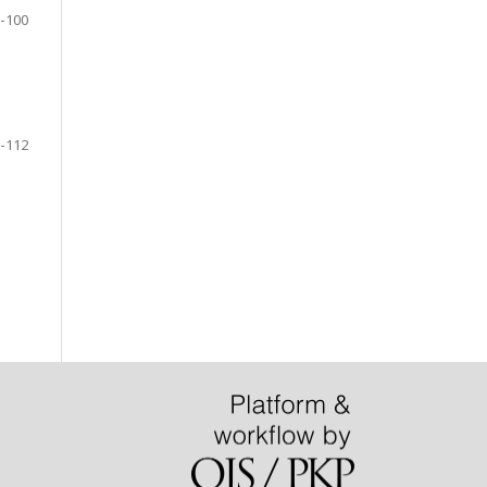
-100
-112