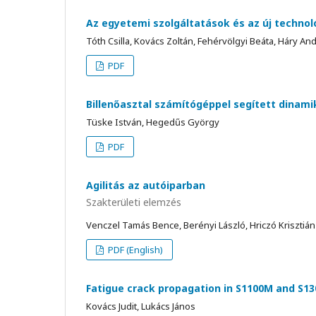
Az egyetemi szolgáltatások és az új techno
Tóth Csilla, Kovács Zoltán, Fehérvölgyi Beáta, Háry An
PDF
Billenőasztal számítógéppel segített dinam
Tüske István, Hegedűs György
PDF
Agilitás az autóiparban
Szakterületi elemzés
Venczel Tamás Bence, Berényi László, Hriczó Krisztián
PDF (English)
Fatigue crack propagation in S1100M and S130
Kovács Judit, Lukács János