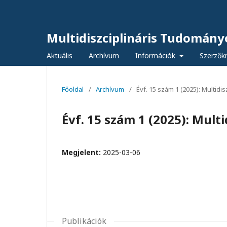
Multidiszciplináris Tudomány
Aktuális
Archívum
Információk
Szerzők
Főoldal
/
Archívum
/
Évf. 15 szám 1 (2025): Multid
Évf. 15 szám 1 (2025): Mult
Megjelent:
2025-03-06
Publikációk