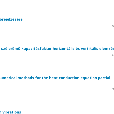
őrejelzésére
5
szélerőmű kapacitásfaktor horizontális és vertikális elemzé
6
umerical methods for the heat conduction equation partial
7
 vibrations