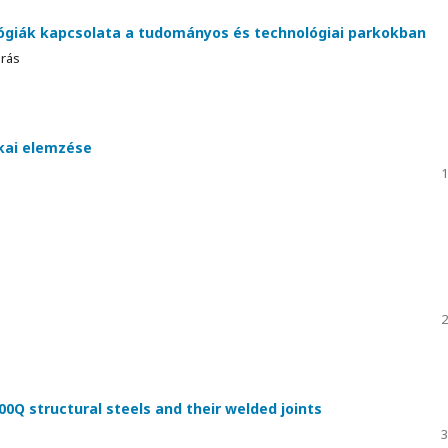
lógiák kapcsolata a tudományos és technológiai parkokban
drás
ikai elemzése
1
2
0Q structural steels and their welded joints
3