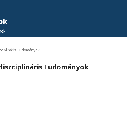
ok
nek
iszciplináris Tudományok
idiszciplináris Tudományok