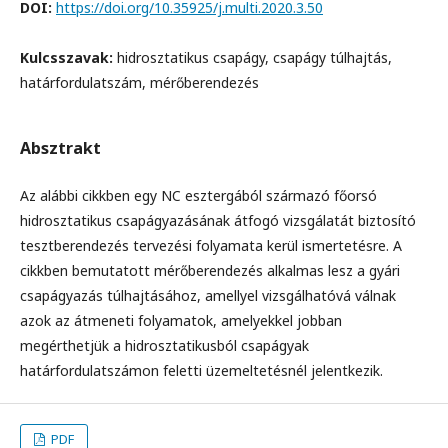
DOI:
https://doi.org/10.35925/j.multi.2020.3.50
Kulcsszavak:
hidrosztatikus csapágy, csapágy túlhajtás,
határfordulatszám, mérőberendezés
Absztrakt
Az alábbi cikkben egy NC esztergából származó főorsó
hidrosztatikus csapágyazásának átfogó vizsgálatát biztosító
tesztberendezés tervezési folyamata kerül ismertetésre. A
cikkben bemutatott mérőberendezés alkalmas lesz a gyári
csapágyazás túlhajtásához, amellyel vizsgálhatóvá válnak
azok az átmeneti folyamatok, amelyekkel jobban
megérthetjük a hidrosztatikusból csapágyak
határfordulatszámon feletti üzemeltetésnél jelentkezik.
PDF