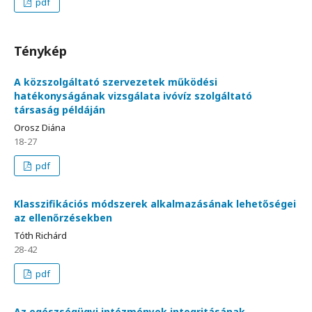
pdf
Ténykép
A közszolgáltató szervezetek működési
hatékonyságának vizsgálata ivóvíz szolgáltató
társaság példáján
Orosz Diána
18-27
pdf
Klasszifikációs módszerek alkalmazásának lehetőségei
az ellenőrzésekben
Tóth Richárd
28-42
pdf
Az egészségügyi intézmények integritásának