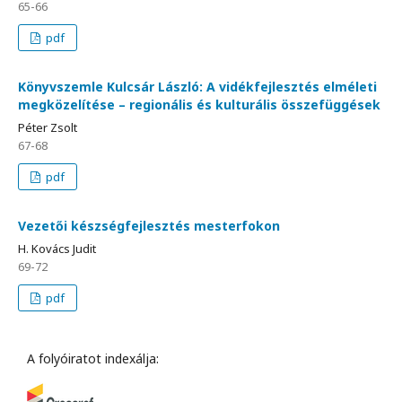
65-66
pdf
Könyvszemle Kulcsár László: A vidékfejlesztés elméleti
megközelítése – regionális és kulturális összefüggések
Péter Zsolt
67-68
pdf
Vezetői készségfejlesztés mesterfokon
H. Kovács Judit
69-72
pdf
A folyóiratot indexálja: