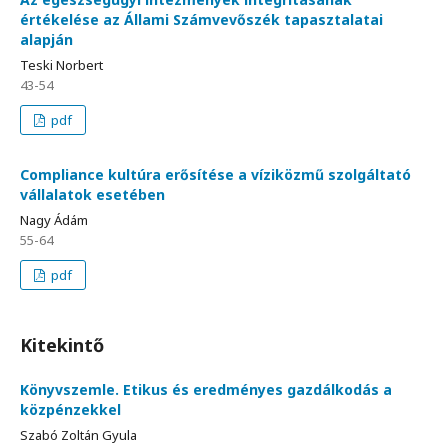
értékelése az Állami Számvevőszék tapasztalatai
alapján
Teski Norbert
43-54
pdf
Compliance kultúra erősítése a víziközmű szolgáltató
vállalatok esetében
Nagy Ádám
55-64
pdf
Kitekintő
Könyvszemle. Etikus és eredményes gazdálkodás a
közpénzekkel
Szabó Zoltán Gyula