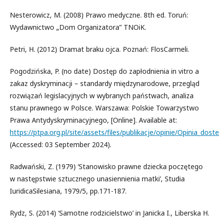
Nesterowicz, M. (2008) Prawo medyczne. 8th ed. Toruń:
Wydawnictwo „Dom Organizatora” TNOiK.
Petri, H. (2012) Dramat braku ojca. Poznań: FlosCarmeli.
Pogodzińska, P. (no date) Dostęp do zapłodnienia in vitro a
zakaz dyskryminacji – standardy międzynarodowe, przegląd
rozwiązań legislacyjnych w wybranych państwach, analiza
stanu prawnego w Polsce. Warszawa: Polskie Towarzystwo
Prawa Antydyskryminacyjnego, [Online]. Available at:
https://ptpa.org.pl/site/assets/files/publikacje/opinie/Opinia_dos
(Accessed: 03 September 2024).
Radwański, Z. (1979) ‘Stanowisko prawne dziecka poczętego
w następstwie sztucznego unasiennienia matki’, Studia
IuridicaSilesiana, 1979/5, pp.171-187.
Rydz, S. (2014) ‘Samotne rodzicielstwo’ in Janicka I., Liberska H.