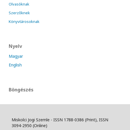
Olvasóknak
Szerzőknek
Könyvtárosoknak
Nyelv
Magyar
English
Böngészés
Miskolci Jogi Szemle - ISSN 1788-0386 (Print), ISSN
3094-2950 (Online)