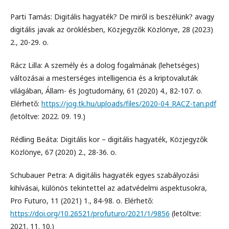
Parti Tamás: Digitális hagyaték? De miről is beszélünk? avagy
digitális javak az öröklésben, Közjegyzők Közlönye, 28 (2023)
2., 20-29. o.
Rácz Lilla: A személy és a dolog fogalmának (lehetséges)
változásai a mesterséges intelligencia és a kriptovaluták
világában, Állam- és Jogtudomány, 61 (2020) 4., 82-107. o.
Elérhető:
https://jog.tk.hu/uploads/files/2020-04_RACZ-tan.pdf
(letöltve: 2022. 09. 19.)
Rédling Beáta: Digitális kor – digitális hagyaték, Közjegyzők
Közlönye, 67 (2020) 2., 28-36. o.
Schubauer Petra: A digitális hagyaték egyes szabályozási
kihívásai, különös tekintettel az adatvédelmi aspektusokra,
Pro Futuro, 11 (2021) 1., 84-98. o. Elérhető:
https://doi.org/10.26521/profuturo/2021/1/9856
(letöltve:
2021. 11. 10.)