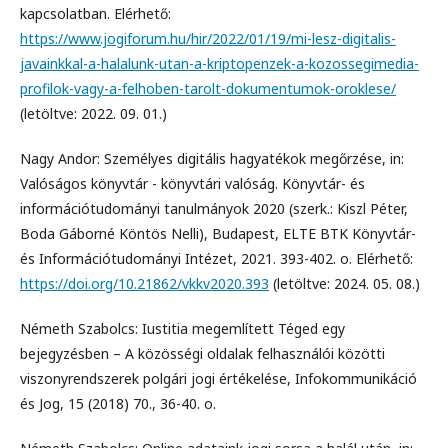
kapcsolatban. Elérhető:
https://www.jogiforum.hu/hir/2022/01/19/mi-lesz-digitalis-
javainkkal-a-halalunk-utan-a-kriptopenzek-a-kozossegimedia-
profilok-vagy-a-felhoben-tarolt-dokumentumok-oroklese/
(letöltve: 2022. 09. 01.)
Nagy Andor: Személyes digitális hagyatékok megőrzése, in:
Valóságos könyvtár - könyvtári valóság. Könyvtár- és
információtudományi tanulmányok 2020 (szerk.: Kiszl Péter,
Boda Gáborné Köntös Nelli), Budapest, ELTE BTK Könyvtár-
és Információtudományi Intézet, 2021. 393-402. o. Elérhető:
https://doi.org/10.21862/vkkv2020.393
(letöltve: 2024. 05. 08.)
Németh Szabolcs: Iustitia megemlített Téged egy
bejegyzésben – A közösségi oldalak felhasználói közötti
viszonyrendszerek polgári jogi értékelése, Infokommunikáció
és Jog, 15 (2018) 70., 36-40. o.