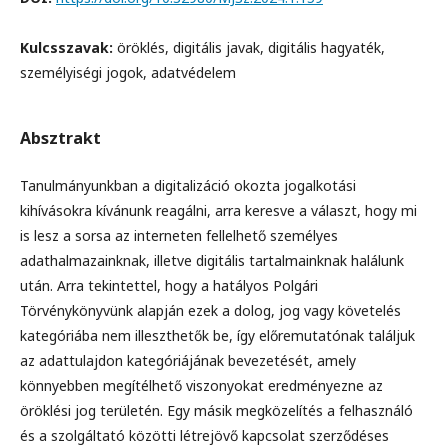
Kulcsszavak:
öröklés, digitális javak, digitális hagyaték,
személyiségi jogok, adatvédelem
Absztrakt
Tanulmányunkban a digitalizáció okozta jogalkotási
kihívásokra kívánunk reagálni, arra keresve a választ, hogy mi
is lesz a sorsa az interneten fellelhető személyes
adathalmazainknak, illetve digitális tartalmainknak halálunk
után. Arra tekintettel, hogy a hatályos Polgári
Törvénykönyvünk alapján ezek a dolog, jog vagy követelés
kategóriába nem illeszthetők be, így előremutatónak találjuk
az adattulajdon kategóriájának bevezetését, amely
könnyebben megítélhető viszonyokat eredményezne az
öröklési jog területén. Egy másik megközelítés a felhasználó
és a szolgáltató közötti létrejövő kapcsolat szerződéses