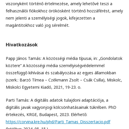
viszonyként történő értelmezése, amely lehetővé teszi a
felhasználói fiókokhoz örökösként történő hozzáférést, amely
nem jelenti a személyiségi jogok, kifejezetten a
magántitokhoz való jog sérelmét.
Hivatkozások
Papp János Tamás: A közösségi média típusai, in: „Gondolatok
köztere” A közösségi média személyiségvédelemmel
összefüggő kihívásai és szabályozása az egyes államokban
(szerk.: Barzó Tímea – Czékmann Zsolt – Csák Csilla), Miskolc,
Miskolci Egyetemi Kiadó, 2021, 19-23. o.
Parti Tamás: A digitális adatok tulajdoni adaptációja, a
digitális javak vagyonjogi kölcsönhatásainak tükrében. PhD
értekezés, KRGE, Budapest, 2023. Elérhető:
https://corvina.kre.hu/phd/Parti_Tamas_Disszertacio.pdf
(letöltve: 2024. 05. 15.)