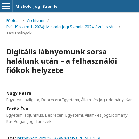
Miskolci Jogi Szemle
Főoldal
/
Archívum
/
Évf. 19 szám 1 (2024): Miskolci Jogi Szemle 2024. évi 1. szám
/
Tanulmányok
Digitális lábnyomunk sorsa
halálunk után – a felhasználói
fiókok helyzete
Nagy Petra
Egyetemi hallgató, Debreceni Egyetemi, Állam- és Jogtudományi Kar
Török Éva
Egyetemi adjunktus, Debreceni Egyetemi, Állam- és Jogtudományi
Kar, Polgári Jogi Tanszék
DOI:
https://doi.org/10.32980/MJSz.2024.1.159