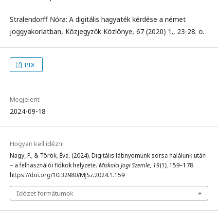
Stralendorff Nóra: A digitális hagyaték kérdése a német
joggyakorlatban, Közjegyzők Közlönye, 67 (2020) 1., 23-28. o.
PDF
Megjelent
2024-09-18
Hogyan kell idézni
Nagy, P., & Török, Éva. (2024). Digitális lábnyomunk sorsa halálunk után
– a felhasználói fiókok helyzete.
Miskolci Jogi Szemle
,
19
(1), 159–178.
https://doi.org/10.32980/MJSz.2024.1.159
Idézet formátumok