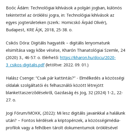
Boóc Ádám: Technológiai kihívások a polgári jogban, különös
tekintettel az öröklési jogra, in: Technológiai kihívások az
egyes jogterületeken (szerk.: Homicskó Árpád Olivér),
Budapest, KRE ÁJK, 2018, 25-38. o.
Csikós Dóra: Digitális hagyaték – digitális lenyomatunk
elsimítása vagy kőbe vésése, Kharón Thanatológiai Szemle, 24
(2020) 3., 46-57. o. Elérhető:
https://kharon.hu/docu/2020-
3_csikos-digitalis.pdf
(letöltve: 2022. 09. 01.)
Halász Csenge: “Csak pár kattintás?” - Elmélkedés a közösségi
oldalak szolgáltatói és felhasználói között létrejött
blankettaszerződésekről, Gazdaság és Jog, 32 (2024) 1-2., 22-
27. o.
Jogi Fórum/MOKK, (2022): Mi lesz digitális javainkkal a halálunk
után? – Fontos kérdések a kriptopénzek, a közösségimédia-
profilok vagy a felhőben tárolt dokumentumok öröklésével