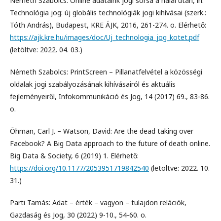
Németh Szabolcs: Online adataink jogi sorsa a halál után, in:
Technológia jog: új globális technológiák jogi kihívásai (szerk.:
Tóth András), Budapest, KRE ÁJK, 2016, 261-274. o. Elérhető:
https://ajk.kre.hu/images/doc/Uj_technologia_jog_kotet.pdf
(letöltve: 2022. 04. 03.)
Németh Szabolcs: PrintScreen – Pillanatfelvétel a közösségi
oldalak jogi szabályozásának kihívásairól és aktuális
fejleményeiről, Infokommunikáció és Jog, 14 (2017) 69., 83-86.
o.
Öhman, Carl J. – Watson, David: Are the dead taking over
Facebook? A Big Data approach to the future of death online.
Big Data & Society, 6 (2019) 1. Elérhető:
https://doi.org/10.1177/2053951719842540
(letöltve: 2022. 10.
31.)
Parti Tamás: Adat – érték – vagyon – tulajdon relációk,
Gazdaság és Jog, 30 (2022) 9-10., 54-60. o.