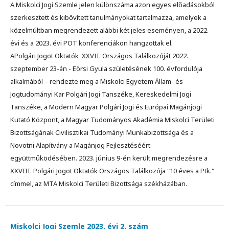
A Miskolci Jogi Szemle jelen különszáma azon egyes előadásokból
szerkesztett és kibővített tanulmányokat tartalmazza, amelyek a
közelmúltban megrendezett alábbi két jeles eseményen, a 2022.
évi és a 2023. évi POT konferenciákon hangzottak el.
APolgári Jogot Oktatók XXVII. Országos Találkozóját 2022.
szeptember 23-án - Eörsi Gyula születésének 100. évfordulója
alkalmából – rendezte meg a Miskolci Egyetem Állam- és
Jogtudományi Kar Polgári Jogi Tanszéke, Kereskedelmi Jogi
Tanszéke, a Modern Magyar Polgári Jogi és Európai Magánjogi
Kutató Központ, a Magyar Tudományos Akadémia Miskolci Területi
Bizottságának Civilisztikai Tudományi Munkabizottsága és a
Novotni Alapítvány a Magánjog Fejlesztéséért
együttműködésében. 2023. június 9-én került megrendezésre a
XXVIII. Polgári Jogot Oktatók Országos Találkozója "10 éves a Ptk."
címmel, az MTA Miskolci Területi Bizottsága székházában.
Miskolci Jogi Szemle 2023. évi 2. szám