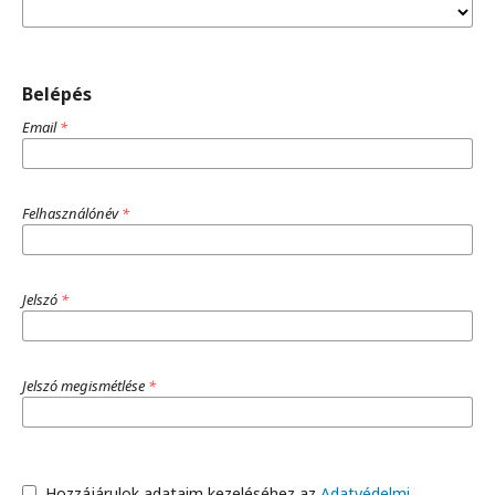
Belépés
Email
*
Felhasználónév
*
Jelszó
*
Jelszó megismétlése
*
Hozzájárulok adataim kezeléséhez az
Adatvédelmi