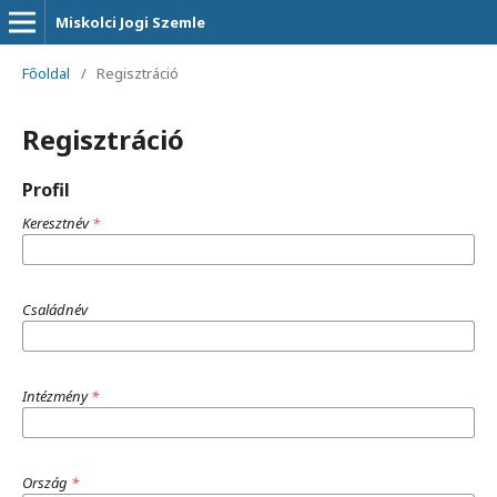
Miskolci Jogi Szemle
Főoldal
/
Regisztráció
Regisztráció
Profil
Keresztnév
*
Családnév
Intézmény
*
Ország
*