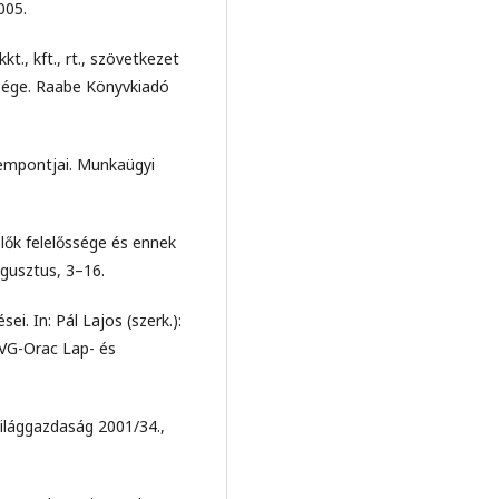
005.
kt., kft., rt., szövetkezet
ősége. Raabe Könyvkiadó
zempontjai. Munkaügyi
ők felelőssége és ennek
ugusztus, 3–16.
i. In: Pál Lajos (szerk.):
HVG-Orac Lap- és
ilággazdaság 2001/34.,