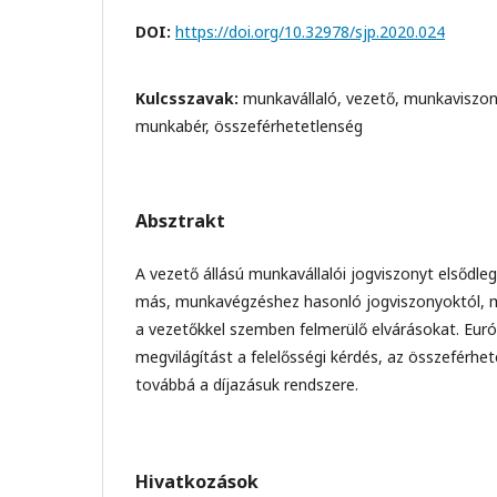
DOI:
https://doi.org/10.32978/sjp.2020.024
Kulcsszavak:
munkavállaló, vezető, munkaviszon
munkabér, összeférhetetlenség
Absztrakt
A vezető állású munkavállalói jogviszonyt elsődlege
más, munkavégzéshez hasonló jogviszonyoktól, m
a vezetőkkel szemben felmerülő elvárásokat. Euró
megvilágítást a felelősségi kérdés, az összeférhet
továbbá a díjazásuk rendszere.
Hivatkozások