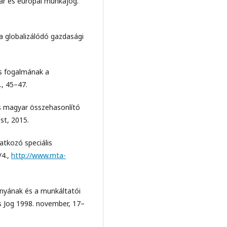
 és európai munkajog.
 globalizálódó gazdasági
s fogalmának a
., 45–47.
 magyar összehasonlító
st, 2015.
atkozó speciális
/4.,
http://www.mta-
nyának és a munkáltatói
s Jog 1998. november, 17–