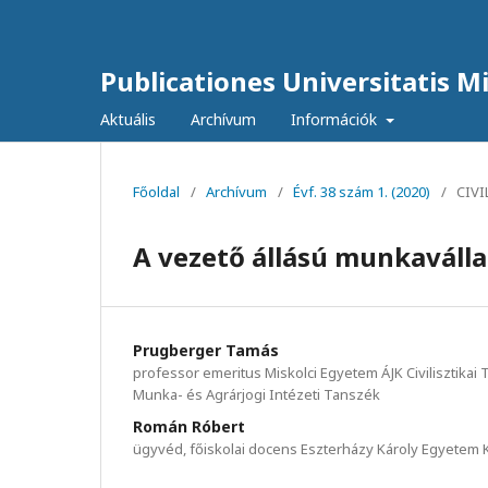
Publicationes Universitatis Mis
Aktuális
Archívum
Információk
Főoldal
/
Archívum
/
Évf. 38 szám 1. (2020)
/
CIV
A vezető állású munkaválla
Prugberger Tamás
professor emeritus Miskolci Egyetem ÁJK Civilisztika
Munka- és Agrárjogi Intézeti Tanszék
Román Róbert
ügyvéd, főiskolai docens Eszterházy Károly Egyete