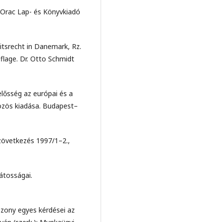
Orac Lap- és Könyvkiadó
tsrecht in Danemark, Rz.
uflage. Dr. Otto Schmidt
elősség az európai és a
özös kiadása. Budapest–
zövetkezés 1997/1–2.,
átosságai.
szony egyes kérdései az