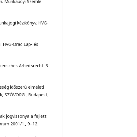
an. Munkaügyi Szemle
nkajogi kézikönyv. HVG-
i. HVG-Orac Lap- és
isches Arbeitsrecht. 3.
ség időszerű elméleti
ek, SZÖVORG., Budapest,
 jogviszonya a fejlett
órum 2001/1., 9–12.