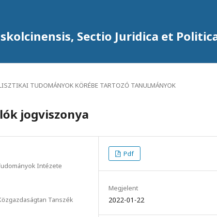
kolcinensis, Sectio Juridica et Politic
ILISZTIKAI TUDOMÁNYOK KÖRÉBE TARTOZÓ TANULMÁNYOK
lók jogviszonya
Pdf
i Tudományok Intézete
Megjelent
m Közgazdaságtan Tanszék
2022-01-22