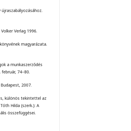
 újraszabályozásához.
 Volker Verlag 1996.
ykönyvének magyarázata.
gok a munkaszerződés
 február, 74–80.
 Budapest, 2007.
s, különös tekintettel az
óth Hilda (szerk.): A
ális összefüggései.