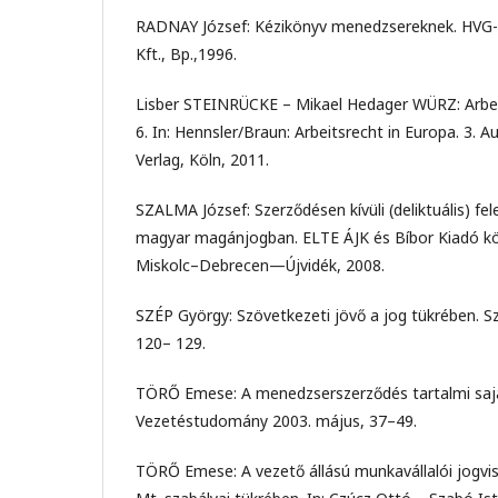
RADNAY József: Kézikönyv menedzsereknek. HVG-
Kft., Bp.,1996.
Lisber STEINRÜCKE – Mikael Hedager WÜRZ: Arbei
6. In: Hennsler/Braun: Arbeitsrecht in Europa. 3. A
Verlag, Köln, 2011.
SZALMA József: Szerződésen kívüli (deliktuális) fel
magyar magánjogban. ELTE ÁJK és Bíbor Kiadó k
Miskolc–Debrecen—Újvidék, 2008.
SZÉP György: Szövetkezeti jövő a jog tükrében. S
120– 129.
TÖRŐ Emese: A menedzserszerződés tartalmi saj
Vezetéstudomány 2003. május, 37–49.
TÖRŐ Emese: A vezető állású munkavállalói jogvi