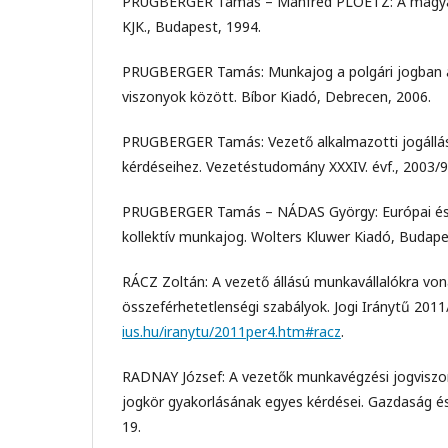
PRUGBERGER Tamás – Manfred PLOETZ: A magyar
KJK., Budapest, 1994.
PRUGBERGER Tamás: Munkajog a polgári jogban a
viszonyok között. Bíbor Kiadó, Debrecen, 2006.
PRUGBERGER Tamás: Vezető alkalmazotti jogállá
kérdéseihez. Vezetéstudomány XXXIV. évf., 2003/9
PRUGBERGER Tamás – NÁDAS György: Európai és
kollektív munkajog. Wolters Kluwer Kiadó, Budape
RÁCZ Zoltán: A vezető állású munkavállalókra von
összeférhetetlenségi szabályok. Jogi Iránytű 2011
ius.hu/iranytu/2011per4.htm#racz
.
RADNAY József: A vezetők munkavégzési jogviszo
jogkör gyakorlásának egyes kérdései. Gazdaság é
19.