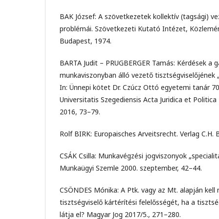
BAK József: A szövetkezetek kollektív (tagsági) 
problémái. Szövetkezeti Kutató Intézet, Közlem
Budapest, 1974.
BARTA Judit – PRUGBERGER Tamás: Kérdések a g
munkaviszonyban álló vezető tisztségviselőjének „
In: Ünnepi kötet Dr. Czúcz Ottó egyetemi tanár 70
Universitatis Szegediensis Acta Juridica et Politi
2016, 73–79.
Rolf BIRK: Europaisches Arveitsrecht. Verlag C.H.
CSÁK Csilla: Munkavégzési jogviszonyok „specialit
Munkaügyi Szemle 2000. szeptember, 42–44.
CSÖNDES Mónika: A Ptk. vagy az Mt. alapján kell 
tisztségviselő kártérítési felelősségét, ha a tisz
látja el? Magyar Jog 2017/5., 271–280.