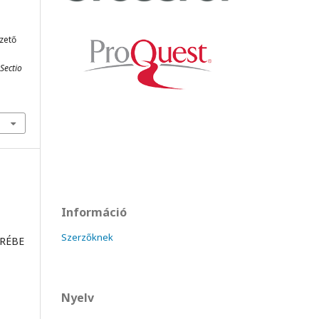
ezető
 Sectio
Információ
Szerzőknek
ÖRÉBE
Nyelv