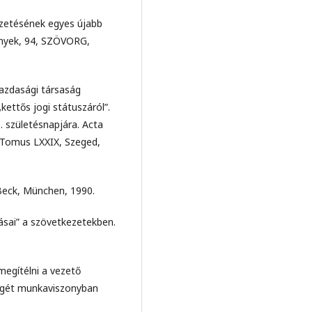
vezetésének egyes újabb
ények, 94, SZÖVORG,
azdasági társaság
kettős jogi státuszáról”.
. születésnapjára. Acta
ca Tomus LXXIX, Szeged,
 Beck, München, 1990.
ásai” a szövetkezetekben.
megítélni a vezető
tségét munkaviszonyban