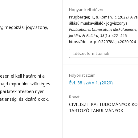
Hogyan kell idézni
Prugberger, T., & Román, R. (2022). A v
állású munkavállalók jogviszonya.
y, megbízási jogviszony,
Publicationes Universitatis Miskolcinensis,
Juridica Et Politica
,
38
(1.), 422–446.
https://doi.org/10.32978/sjp.2020.024
Idézet formátumok
Folyóirat szám
sen el kell határolni a
Évf. 38 szám 1. (2020)
ajd exponálni szükséges
pai kitekintésben nyer
Rovat
etlenségi és kizáró okok,
CIVILISZTIKAI TUDOMÁNYOK K
TARTOZÓ TANULMÁNYOK