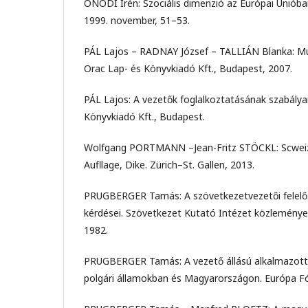
ÓNODI Irén: Szociális dimenzió az Európai Uniób
1999. november, 51–53.
PÁL Lajos – RADNAY József – TALLIÁN Blanka: Mu
Orac Lap- és Könyvkiadó Kft., Budapest, 2007.
PÁL Lajos: A vezetők foglalkoztatásának szabálya
Könyvkiadó Kft., Budapest.
Wolfgang PORTMANN –Jean-Fritz STÖCKL: Scweizer
Aufllage, Dike. Zürich–St. Gallen, 2013.
PRUGBERGER Tamás: A szövetkezetvezetői felelős
kérdései. Szövetkezet Kutató Intézet közlemény
1982.
PRUGBERGER Tamás: A vezető állású alkalmazottak
polgári államokban és Magyarországon. Európa F