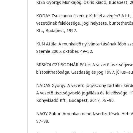
KISS György: Munkajog. Osiris Kiadó, Budapest, 2
KODAY Zsuzsanna (szerk.): Ki felel a végén? A bt., k
vezetőinek felelőssége, jogi helyzete, büntethet
Kft., Budapest, 1997.
KUN Attila: A munkaidő nyilvántartásának főbb s
Szemle 2005. október, 49–52.
MISKOLCZI BODNÁR Péter: A vezető tisztségvisel
biztosíthatósága. Gazdaság és Jog 1997. július–a
NÁDAS György: A vezető jogviszony tartalmi kérdése
A vezető tisztségviselő jogállása és felelőssége. 
Könyvkiadó Kft., Budapest, 2017, 78–90.
NAGY Gábor: Amerikai menedzserfizetések. Heti V
97–98.