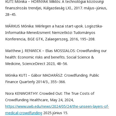
KUTI Mónika – HORNYÁK Miklós: A technológiai közösségi
finanszírozás trendjei, Külgazdaság LXI., 2017. május–június,
28–45.
MÁRKUS Mónika: Mérlegen a hazai start-upok. Logisztika-
Informatika-Menedzsment Nemzetközi Tudományos
Konferencia, BGE GTK, Zalaegerszeg, 2016, 195–208.
Matthew J. RENWICK – Elias MOSSIALOS: Crowdfunding our
health: Economic risks and benefits. Social Science &
Medicine, ScienceDirect 2023, 48–56.
Mónika KUTI – Gábor MADARÁSZ: Crowdfunding. Public
Finance Quarterly 2014/3., 355–366.
Nora KENWORTHY: Crowded Out: The True Costs of
Crowdfunding Healthcare, May 24, 2024,
https://www.uwb.edu/news/2024/05/24/the-unseen-layers-of-
medical-crowdfunding
2025.június 15.