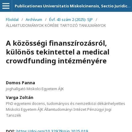
Publicationes Universitatis Miskolcinensis, Sectio Juridica et Politica
Főoldal
/
Archívum
/
Évf. 43 szám 2 (2025): SJP
/
ÁLLAMTUDOMÁNYOK KÖRÉBE TARTOZÓ TANULMÁNYOK
A közösségi finanszírozásról,
különös tekintettel a medical
crowdfunding intézményére
Domos Panna
joghallgató Miskolci Egyetem ÁJK
Varga Zoltán
PhD egyetemi docens, tudományos és nemzetközi dékánhelyettes
Miskolci Egyetem ÁJK Államtudományi Intézet Pénzügyi Jogi
Tanszék
DOI:
https://doi.org/10.32978/sjp.2025.019