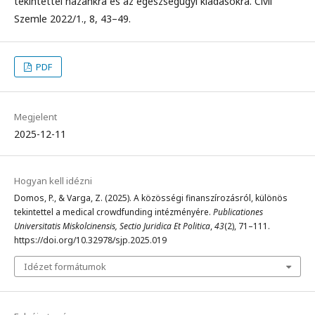
tekintettel hazánkra és az egészségügyi kiadásokra. Civil
Szemle 2022/1., 8, 43–49.
PDF
Megjelent
2025-12-11
Hogyan kell idézni
Domos, P., & Varga, Z. (2025). A közösségi finanszírozásról, különös
tekintettel a medical crowdfunding intézményére.
Publicationes
Universitatis Miskolcinensis, Sectio Juridica Et Politica
,
43
(2), 71–111.
https://doi.org/10.32978/sjp.2025.019
Idézet formátumok