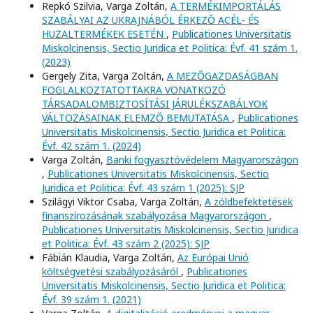
Repkó Szilvia, Varga Zoltán,
A TERMÉKIMPORTÁLÁS
SZABÁLYAI AZ UKRAJNÁBÓL ÉRKEZŐ ACÉL- ÉS
HUZALTERMÉKEK ESETÉN
,
Publicationes Universitatis
Miskolcinensis, Sectio Juridica et Politica: Évf. 41 szám 1.
(2023)
Gergely Zita, Varga Zoltán,
A MEZŐGAZDASÁGBAN
FOGLALKOZTATOTTAKRA VONATKOZÓ
TÁRSADALOMBIZTOSÍTÁSI JÁRULÉKSZABÁLYOK
VÁLTOZÁSAINAK ELEMZŐ BEMUTATÁSA
,
Publicationes
Universitatis Miskolcinensis, Sectio Juridica et Politica:
Évf. 42 szám 1. (2024)
Varga Zoltán,
Banki fogyasztóvédelem Magyarországon
,
Publicationes Universitatis Miskolcinensis, Sectio
Juridica et Politica: Évf. 43 szám 1 (2025): SJP
Szilágyi Viktor Csaba, Varga Zoltán,
A zöldbefektetések
finanszírozásának szabályozása Magyarországon
,
Publicationes Universitatis Miskolcinensis, Sectio Juridica
et Politica: Évf. 43 szám 2 (2025): SJP
Fábián Klaudia, Varga Zoltán,
Az Európai Unió
költségvetési szabályozásáról
,
Publicationes
Universitatis Miskolcinensis, Sectio Juridica et Politica:
Évf. 39 szám 1. (2021)