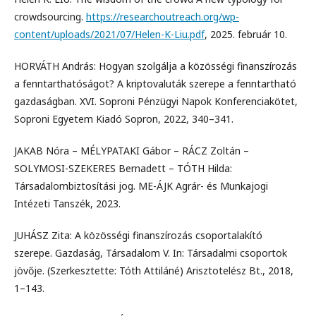
crowdsourcing.
https://researchoutreach.org/wp-
content/uploads/2021/07/Helen-K-Liu.pdf
, 2025. február 10.
HORVÁTH András: Hogyan szolgálja a közösségi finanszírozás
a fenntarthatóságot? A kriptovaluták szerepe a fenntartható
gazdaságban. XVI. Soproni Pénzügyi Napok Konferenciakötet,
Soproni Egyetem Kiadó Sopron, 2022, 340–341.
JAKAB Nóra – MÉLYPATAKI Gábor – RÁCZ Zoltán –
SOLYMOSI-SZEKERES Bernadett – TÓTH Hilda:
Társadalombiztosítási jog. ME-ÁJK Agrár- és Munkajogi
Intézeti Tanszék, 2023.
JUHÁSZ Zita: A közösségi finanszírozás csoportalakító
szerepe. Gazdaság, Társadalom V. In: Társadalmi csoportok
jövője. (Szerkesztette: Tóth Attiláné) Arisztotelész Bt., 2018,
1–143.