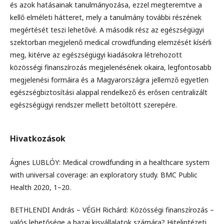
és azok hatásainak tanulmányozása, ezzel megteremtve a
kellő elméleti hátteret, mely a tanulmány további részének
megértését teszi lehetővé. A második rész az egészségügyi
szektorban megjelenő medical crowdfunding elemzését kísérli
meg, kitérve az egészségügyi kiadásokra létrehozott
közösségi finanszírozás megjelenésének okaira, legfontosabb
megjelenési formáira és a Magyarországra jellemző egyetlen
egészségbiztosítási alappal rendelkező és erősen centralizált
egészségügyi rendszer mellett betöltött szerepére.
Hivatkozások
Ágnes LUBLÓY: Medical crowdfunding in a healthcare system
with universal coverage: an exploratory study. BMC Public
Health 2020, 1–20.
BETHLENDI András – VÉGH Richárd: Közösségi finanszírozás –
valós lehetősége a hazai kisvállalatok számára? Hitelintézeti