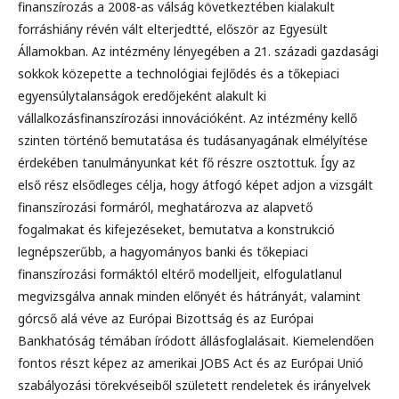
finanszírozás a 2008-as válság következtében kialakult
forráshiány révén vált elterjedtté, először az Egyesült
Államokban. Az intézmény lényegében a 21. századi gazdasági
sokkok közepette a technológiai fejlődés és a tőkepiaci
egyensúlytalanságok eredőjeként alakult ki
vállalkozásfinanszírozási innovációként. Az intézmény kellő
szinten történő bemutatása és tudásanyagának elmélyítése
érdekében tanulmányunkat két fő részre osztottuk. Így az
első rész elsődleges célja, hogy átfogó képet adjon a vizsgált
finanszírozási formáról, meghatározva az alapvető
fogalmakat és kifejezéseket, bemutatva a konstrukció
legnépszerűbb, a hagyományos banki és tőkepiaci
finanszírozási formáktól eltérő modelljeit, elfogulatlanul
megvizsgálva annak minden előnyét és hátrányát, valamint
górcső alá véve az Európai Bizottság és az Európai
Bankhatóság témában íródott állásfoglalásait. Kiemelendően
fontos részt képez az amerikai JOBS Act és az Európai Unió
szabályozási törekvéseiből született rendeletek és irányelvek