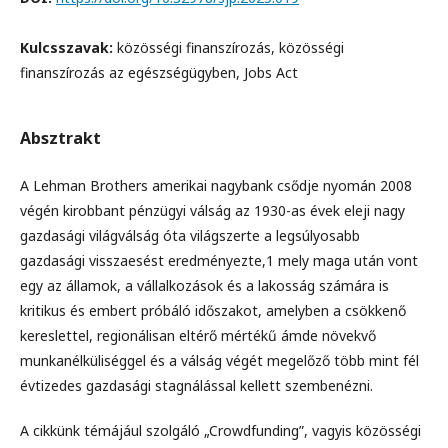
Kulcsszavak:
közösségi finanszírozás, közösségi
finanszírozás az egészségügyben, Jobs Act
Absztrakt
A Lehman Brothers amerikai nagybank csődje nyomán 2008
végén kirobbant pénzügyi válság az 1930-as évek eleji nagy
gazdasági világválság óta világszerte a legsúlyosabb
gazdasági visszaesést eredményezte,1 mely maga után vont
egy az államok, a vállalkozások és a lakosság számára is
kritikus és embert próbáló időszakot, amelyben a csökkenő
kereslettel, regionálisan eltérő mértékű ámde növekvő
munkanélküliséggel és a válság végét megelőző több mint fél
évtizedes gazdasági stagnálással kellett szembenézni.
A cikkünk témájául szolgáló „Crowdfunding”, vagyis közösségi