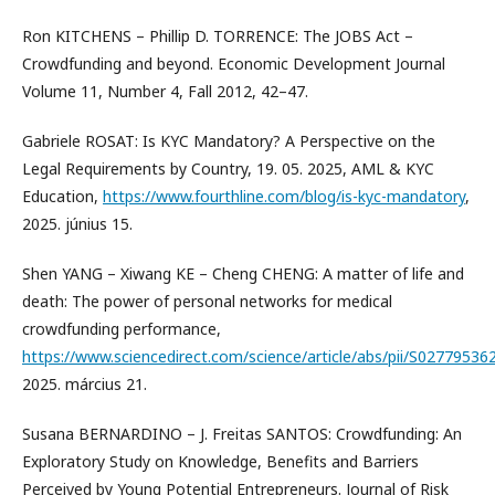
Ron KITCHENS – Phillip D. TORRENCE: The JOBS Act –
Crowdfunding and beyond. Economic Development Journal
Volume 11, Number 4, Fall 2012, 42–47.
Gabriele ROSAT: Is KYC Mandatory? A Perspective on the
Legal Requirements by Country, 19. 05. 2025, AML & KYC
Education,
https://www.fourthline.com/blog/is-kyc-mandatory
,
2025. június 15.
Shen YANG – Xiwang KE – Cheng CHENG: A matter of life and
death: The power of personal networks for medical
crowdfunding performance,
https://www.sciencedirect.com/science/article/abs/pii/S0277953
2025. március 21.
Susana BERNARDINO – J. Freitas SANTOS: Crowdfunding: An
Exploratory Study on Knowledge, Benefits and Barriers
Perceived by Young Potential Entrepreneurs. Journal of Risk