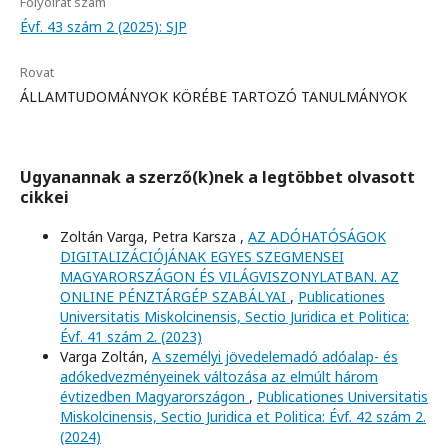
Folyóirat szám
Évf. 43 szám 2 (2025): SJP
Rovat
ÁLLAMTUDOMÁNYOK KÖRÉBE TARTOZÓ TANULMÁNYOK
Ugyanannak a szerző(k)nek a legtöbbet olvasott
cikkei
Zoltán Varga, Petra Karsza ,
AZ ADÓHATÓSÁGOK
DIGITALIZÁCIÓJÁNAK EGYES SZEGMENSEI
MAGYARORSZÁGON ÉS VILÁGVISZONYLATBAN. AZ
ONLINE PÉNZTÁRGÉP SZABÁLYAI
,
Publicationes
Universitatis Miskolcinensis, Sectio Juridica et Politica:
Évf. 41 szám 2. (2023)
Varga Zoltán,
A személyi jövedelemadó adóalap- és
adókedvezményeinek változása az elmúlt három
évtizedben Magyarországon
,
Publicationes Universitatis
Miskolcinensis, Sectio Juridica et Politica: Évf. 42 szám 2.
(2024)