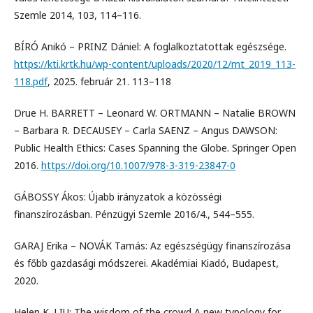
Szemle 2014, 103, 114–116.
BÍRÓ Anikó – PRINZ Dániel: A foglalkoztatottak egészsége.
https://kti.krtk.hu/wp-content/uploads/2020/12/mt_2019_113-
118.pdf
, 2025. február 21. 113–118
Drue H. BARRETT – Leonard W. ORTMANN – Natalie BROWN
– Barbara R. DECAUSEY – Carla SAENZ – Angus DAWSON:
Public Health Ethics: Cases Spanning the Globe. Springer Open
2016.
https://doi.org/10.1007/978-3-319-23847-0
GÁBOSSY Ákos: Újabb irányzatok a közösségi
finanszírozásban. Pénzügyi Szemle 2016/4., 544–555.
GARAJ Erika – NOVÁK Tamás: Az egészségügy finanszírozása
és főbb gazdasági módszerei. Akadémiai Kiadó, Budapest,
2020.
Helen K. LIU: The wisdom of the crowd A new typology for