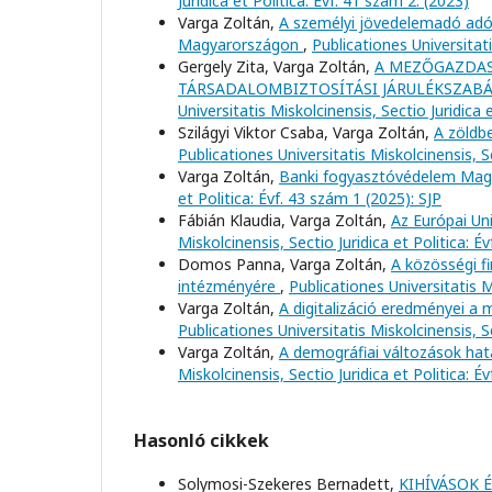
Juridica et Politica: Évf. 41 szám 2. (2023)
Varga Zoltán,
A személyi jövedelemadó adó
Magyarországon
,
Publicationes Universitati
Gergely Zita, Varga Zoltán,
A MEZŐGAZDA
TÁRSADALOMBIZTOSÍTÁSI JÁRULÉKSZAB
Universitatis Miskolcinensis, Sectio Juridica 
Szilágyi Viktor Csaba, Varga Zoltán,
A zöldb
Publicationes Universitatis Miskolcinensis, Se
Varga Zoltán,
Banki fogyasztóvédelem Ma
et Politica: Évf. 43 szám 1 (2025): SJP
Fábián Klaudia, Varga Zoltán,
Az Európai Un
Miskolcinensis, Sectio Juridica et Politica: É
Domos Panna, Varga Zoltán,
A közösségi f
intézményére
,
Publicationes Universitatis M
Varga Zoltán,
A digitalizáció eredményei a
Publicationes Universitatis Miskolcinensis, Se
Varga Zoltán,
A demográfiai változások hat
Miskolcinensis, Sectio Juridica et Politica: É
Hasonló cikkek
Solymosi-Szekeres Bernadett,
KIHÍVÁSOK 