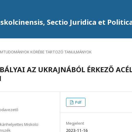
kolcinensis, Sectio Juridica et Politic
AMTUDOMÁNYOK KÖRÉBE TARTOZÓ TANULMÁNYOK
BÁLYAI AZ UKRAJNÁBÓL ÉRKEZŐ ACÉL
N
Pdf
rodavezető
Megjelent
ánhelyettes Miskolci
anszék
2023-11-16