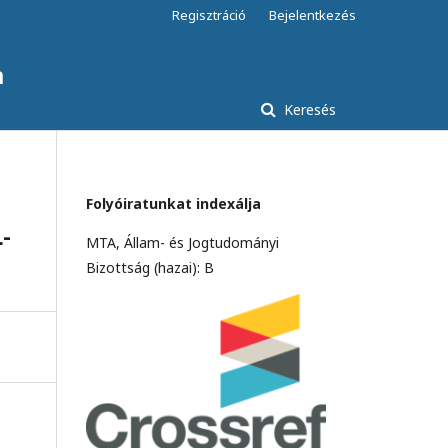
Regisztráció
Bejelentkezés
a
Keresés
Folyóiratunkat indexálja
-
MTA, Állam- és Jogtudományi
Bizottság (hazai): B