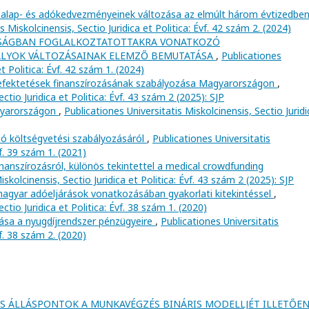
alap- és adókedvezményeinek változása az elmúlt három évtizedbe
s Miskolcinensis, Sectio Juridica et Politica: Évf. 42 szám 2. (2024)
SÁGBAN FOGLALKOZTATOTTAKRA VONATKOZÓ
ÁLYOK VÁLTOZÁSAINAK ELEMZŐ BEMUTATÁSA
,
Publicationes
et Politica: Évf. 42 szám 1. (2024)
efektetések finanszírozásának szabályozása Magyarországon
,
ctio Juridica et Politica: Évf. 43 szám 2 (2025): SJP
gyarországon
,
Publicationes Universitatis Miskolcinensis, Sectio Juridi
ió költségvetési szabályozásáról
,
Publicationes Universitatis
vf. 39 szám 1. (2021)
inanszírozásról, különös tekintettel a medical crowdfunding
iskolcinensis, Sectio Juridica et Politica: Évf. 43 szám 2 (2025): SJP
 magyar adóeljárások vonatkozásában gyakorlati kitekintéssel
,
ctio Juridica et Politica: Évf. 38 szám 1. (2020)
ása a nyugdíjrendszer pénzügyeire
,
Publicationes Universitatis
vf. 38 szám 2. (2020)
ÉS ÁLLÁSPONTOK A MUNKAVÉGZÉS BINÁRIS MODELLJÉT ILLETŐE