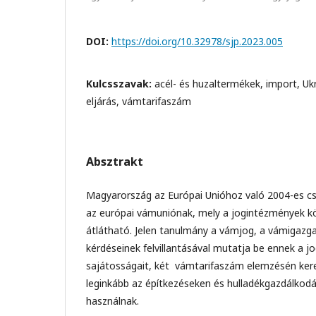
DOI:
https://doi.org/10.32978/sjp.2023.005
Kulcsszavak:
acél- és huzaltermékek, import, Uk
eljárás, vámtarifaszám
Absztrakt
Magyarország az Európai Unióhoz való 2004-es cs
az európai vámuniónak, mely a jogintézmények kö
átlátható. Jelen tanulmány a vámjog, a vámigazg
kérdéseinek felvillantásával mutatja be ennek a j
sajátosságait, két vámtarifaszám elemzésén ker
leginkább az építkezéseken és hulladékgazdálkod
használnak.