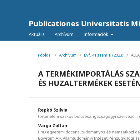
Publicationes Universitatis Mis
Aktuális
Archívum
Információk
Főoldal
/
Archívum
/
Évf. 41 szám 1. (2023)
/
ÁLL
A TERMÉKIMPORTÁLÁS SZA
ÉS HUZALTERMÉKEK ESETÉ
Repkó Szilvia
történelem szakos bölcsész, igazságügyi szervező, i
Varga Zoltán
PhD egyetemi docens, tudományos és nemzetközi dék
Egyetem ÁJK Államtudományi Intézet Pénzügyi Jogi T