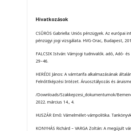
Hivatkozások
CSŰRÖS Gabriella: Uniós pénzügyek. Az európai in
pénzügyi jogi vizsgálata. HVG-Orac, Budapest, 201
FALCSIK István: Vámjogi tudnivalók. adó, Adó- és
29–46.
HERÉDI János: A vámtarifa alkalmazásának általá
Felnőttképzési Intézet. Áruosztályozás és áruism
/Downloads/Szakkepzesi_dokumentumok/Bemeneti
2022. március 14., 4.
HUSZÁR Ernő: Vámelmélet-vámpolitika. Tankönyvk
KONYHÁS Richárd – VARGA Zoltán: A megújult vám