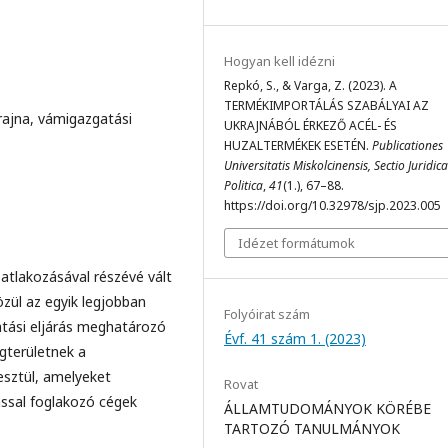
Hogyan kell idézni
Repkó, S., & Varga, Z. (2023). A
TERMÉKIMPORTÁLÁS SZABÁLYAI AZ
rajna, vámigazgatási
UKRAJNÁBÓL ÉRKEZŐ ACÉL- ÉS
HUZALTERMÉKEK ESETÉN.
Publicationes
Universitatis Miskolcinensis, Sectio Juridica
Politica
,
41
(1.), 67–88.
https://doi.org/10.32978/sjp.2023.005
Idézet formátumok
atlakozásával részévé vált
zül az egyik legjobban
Folyóirat szám
atási eljárás meghatározó
Évf. 41 szám 1. (2023)
ogterületnek a
esztül, amelyeket
Rovat
ással foglakozó cégek
ÁLLAMTUDOMÁNYOK KÖRÉBE
TARTOZÓ TANULMÁNYOK