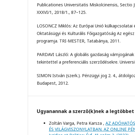
Publicationes Universitatis Miskolcinensis, Sectio 
XXXVI/1, 2018/1., 87–125.
LOSONCZ Miklós: Az Európai Unió külkapcsolatai és
Oktatásügyi és Kulturális Főigazgatóság Az egész 
programja. TRI-MESTER, Tatabánya, 2011.
PARDAVI László: A globális gazdaság vámjogának 
tekintettel a preferenciális szerződésekre. Universi
SIMON István (szerk.). Pénzügyi jog 2. 4., átdolgoz
Budapest, 2012.
Ugyanannak a szerző(k)nek a legtöbbet 
Zoltán Varga, Petra Karsza ,
AZ ADÓHATÓS
ÉS VILÁGVISZONYLATBAN. AZ ONLINE P