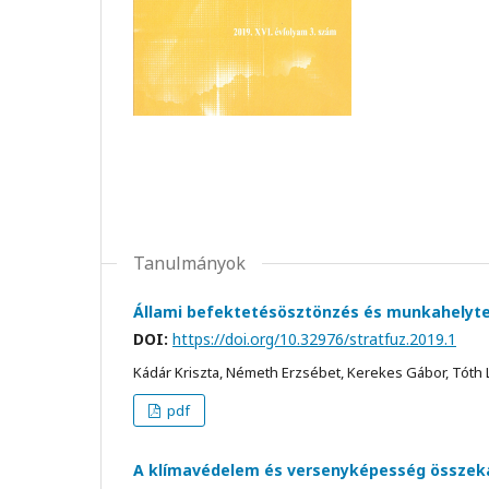
Tanulmányok
Állami befektetésösztönzés és munkahelyt
DOI:
https://doi.org/10.32976/stratfuz.2019.1
Kádár Kriszta, Németh Erzsébet, Kerekes Gábor, Tóth Li
pdf
A klímavédelem és versenyképesség összek