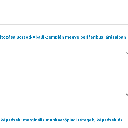
változása Borsod-Abaúj-Zemplén megye periferikus járásaiban
5
6
ő képzések: marginális munkaerőpiaci rétegek, képzések és