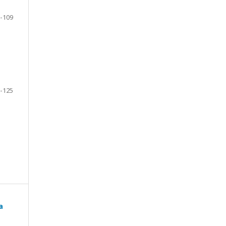
-109
-125
a