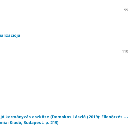
99
alizációja
110
 jó kormányzás eszköze (Domokos László (2019): Ellenőrzés – 
iai Kiadó, Budapest. p. 219)