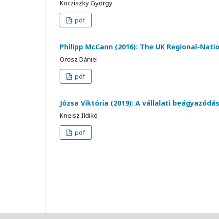
Kocziszky György
pdf
Philipp McCann (2016): The UK Regional-Nati
Orosz Dániel
pdf
Józsa Viktória (2019): A vállalati beágyazód
Kneisz Ildikó
pdf