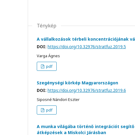
Ténykép
A vállalkozások térbeli koncentrációjának 
DOI:
https://doi.org/10.32976/stratfuz.2019.5
Varga Ágnes
pdf
Szegénységi körkép Magyarországon
DOI:
https://doi.org/10.32976/stratfuz.2019.6
Siposné Nándori Eszter
pdf
A munka világába történő integrációt segít
átképzések a Miskolci Járásban