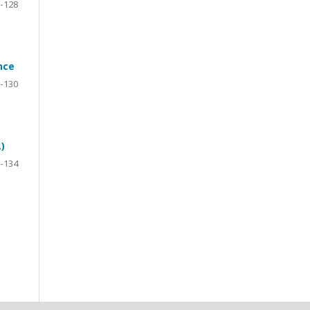
-128
nce
-130
)
-134