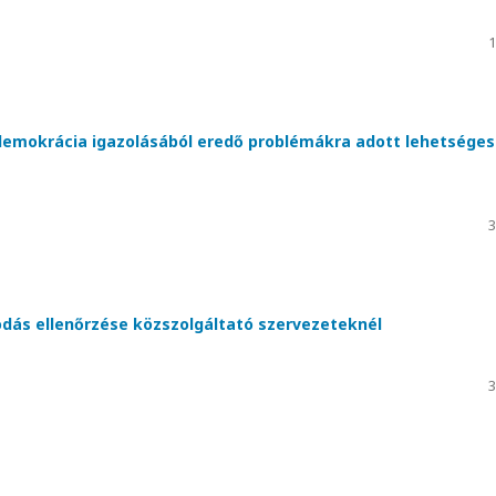
1
 demokrácia igazolásából eredő problémákra adott lehetséges
3
kodás ellenőrzése közszolgáltató szervezeteknél
3