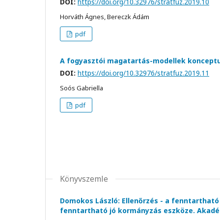
DOI:
https://doi.org/10.32976/stratfuz.2019.10
Horváth Ágnes, Bereczk Ádám
pdf
A fogyasztói magatartás-modellek konceptu
DOI:
https://doi.org/10.32976/stratfuz.2019.11
Soós Gabriella
pdf
Könyvszemle
Domokos László: Ellenőrzés - a fenntartható
fenntartható jó kormányzás eszköze. Akadém