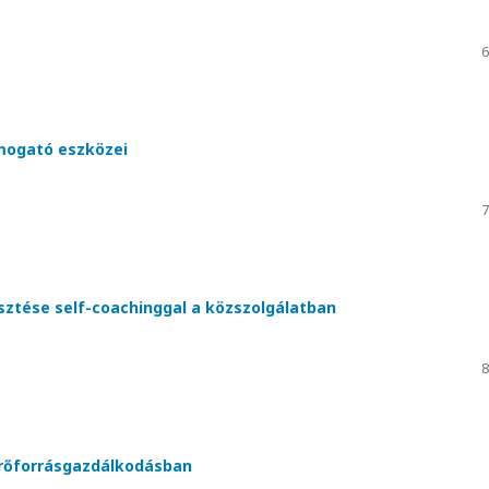
6
ámogató eszközei
7
ztése self-coachinggal a közszolgálatban
8
 erőforrásgazdálkodásban