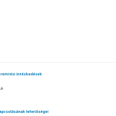
eremtési intézkedések
li
apcsolásának lehetőségei