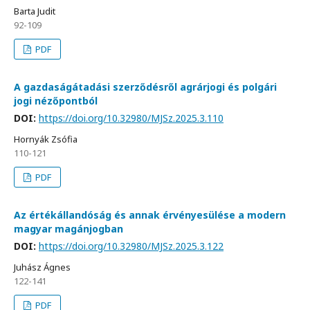
Barta Judit
92-109
PDF
A gazdaságátadási szerződésről agrárjogi és polgári
jogi nézőpontból
DOI:
https://doi.org/10.32980/MJSz.2025.3.110
Hornyák Zsófia
110-121
PDF
Az értékállandóság és annak érvényesülése a modern
magyar magánjogban
DOI:
https://doi.org/10.32980/MJSz.2025.3.122
Juhász Ágnes
122-141
PDF