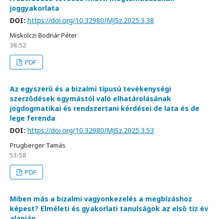
joggyakorlata
DOI:
https://doi.org/10.32980/MJSz.2025.3.38
Miskolczi Bodnár Péter
38-52
PDF
Az egyszerű és a bizalmi típusú tevékenységi
szerződések egymástól való elhatárolásának
jogdogmatikai és rendszertani kérdései de lata és de
lege ferenda
DOI:
https://doi.org/10.32980/MJSz.2025.3.53
Prugberger Tamás
53-58
PDF
Miben más a bizalmi vagyonkezelés a megbízáshoz
képest? Elméleti és gyakorlati tanulságok az első tíz év
alapján