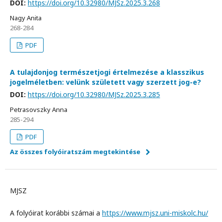
DOI:
https://doi.org/10.32980/MJSz.2025.3.268
Nagy Anita
268-284
PDF
A tulajdonjog természetjogi értelmezése a klasszikus
jogelméletben: velünk született vagy szerzett jog-e?
DOI:
https://doi.org/10.32980/MJSz.2025.3.285
Petrasovszky Anna
285-294
PDF
Az összes folyóiratszám megtekintése
MJSZ
A folyóirat korábbi számai a
https://www.mjsz.uni-miskolc.hu/