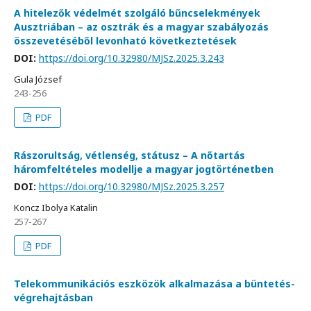
A hitelezők védelmét szolgáló bűncselekmények
Ausztriában – az osztrák és a magyar szabályozás
összevetéséből levonható következtetések
DOI:
https://doi.org/10.32980/MJSz.2025.3.243
Gula József
243-256
PDF
Rászorultság, vétlenség, státusz – A nőtartás
háromfeltételes modellje a magyar jogtörténetben
DOI:
https://doi.org/10.32980/MJSz.2025.3.257
Koncz Ibolya Katalin
257-267
PDF
Telekommunikációs eszközök alkalmazása a büntetés-
végrehajtásban