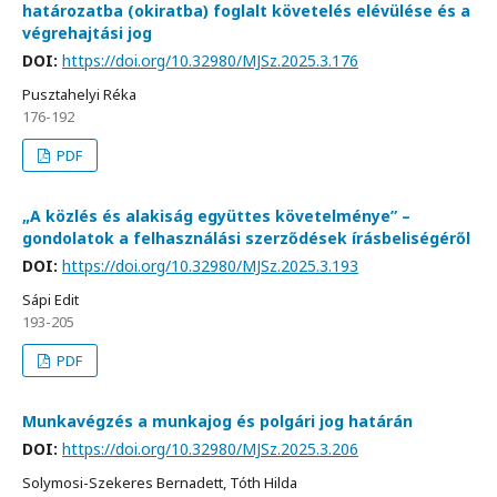
határozatba (okiratba) foglalt követelés elévülése és a
végrehajtási jog
DOI:
https://doi.org/10.32980/MJSz.2025.3.176
Pusztahelyi Réka
176-192
PDF
„A közlés és alakiság együttes követelménye” –
gondolatok a felhasználási szerződések írásbeliségéről
DOI:
https://doi.org/10.32980/MJSz.2025.3.193
Sápi Edit
193-205
PDF
Munkavégzés a munkajog és polgári jog határán
DOI:
https://doi.org/10.32980/MJSz.2025.3.206
Solymosi-Szekeres Bernadett, Tóth Hilda