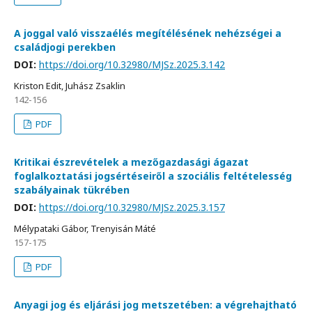
A joggal való visszaélés megítélésének nehézségei a
családjogi perekben
DOI:
https://doi.org/10.32980/MJSz.2025.3.142
Kriston Edit, Juhász Zsaklin
142-156
PDF
Kritikai észrevételek a mezőgazdasági ágazat
foglalkoztatási jogsértéseiről a szociális feltételesség
szabályainak tükrében
DOI:
https://doi.org/10.32980/MJSz.2025.3.157
Mélypataki Gábor, Trenyisán Máté
157-175
PDF
Anyagi jog és eljárási jog metszetében: a végrehajtható