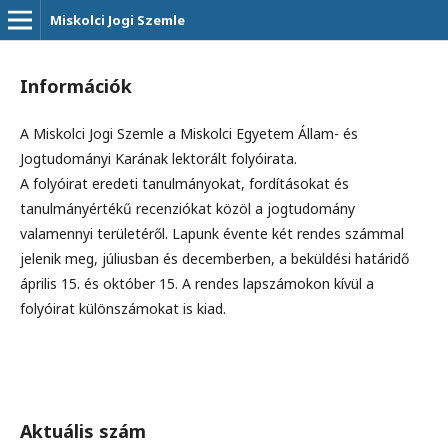
Miskolci Jogi Szemle
Információk
A Miskolci Jogi Szemle a Miskolci Egyetem Állam- és
Jogtudományi Karának lektorált folyóirata.
A folyóirat eredeti tanulmányokat, fordításokat és
tanulmányértékű recenziókat közöl a jogtudomány
valamennyi területéről. Lapunk évente két rendes számmal
jelenik meg, júliusban és decemberben, a beküldési határidő
április 15. és október 15. A rendes lapszámokon kívül a
folyóirat különszámokat is kiad.
Aktuális szám