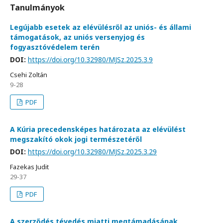
Tanulmányok
Legújabb esetek az elévülésről az uniós- és állami
támogatások, az uniós versenyjog és
fogyasztóvédelem terén
DOI:
https://doi.org/10.32980/MJSz.2025.3.9
Csehi Zoltán
9-28
PDF
A Kúria precedensképes határozata az elévülést
megszakító okok jogi természetéről
DOI:
https://doi.org/10.32980/MJSz.2025.3.29
Fazekas Judit
29-37
PDF
A szerződés tévedés miatti megtámadásának