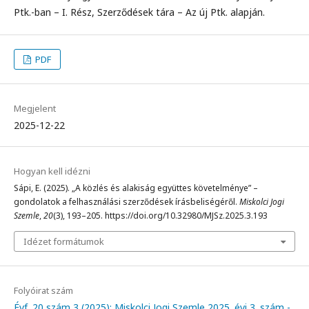
Ptk.-ban – I. Rész, Szerződések tára – Az új Ptk. alapján.
PDF
Megjelent
2025-12-22
Hogyan kell idézni
Sápi, E. (2025). „A közlés és alakiság együttes követelménye” –
gondolatok a felhasználási szerződések írásbeliségéről.
Miskolci Jogi
Szemle
,
20
(3), 193–205. https://doi.org/10.32980/MJSz.2025.3.193
Idézet formátumok
Folyóirat szám
Évf. 20 szám 3 (2025): Miskolci Jogi Szemle 2025. évi 3. szám -