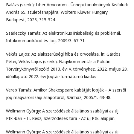
Balázs (szerk.): Liber Amicorum - Ünnepi tanulmányok Kisfaludi
András 65. születésnapjára, Wolters Kluwer Hungary,
Budapest, 2023, 315-324.
Szádeczky Tamás: Az elektronikus írásbeliség és problémái,
Infokommunikáció és Jog, 2009/3. 67-71.
Vékás Lajos: Az alakszerűségi hiba és orvoslása, in: Gárdos
Péter, Vékás Lajos (szerk.): Nagykommentár a Polgári
Törvénykönyvről szóló 2013. évi V. törvényhez, 2022. május 28.
időállapotú 2022. évi Jogtár-formátumú kiadás
Vereb Tamás: Amikor Shakespeare kabátját lopják – A szerzői
jog magyarországi állapotáról, Színház, 2005/1. 43-48.
Wellmann György: A szerződések általános szabályai az új
Ptk.-ban – II. Rész, Szerződések tára - Az új Ptk. alapján.
Wellmann György: A szerződések általános szabályai az új