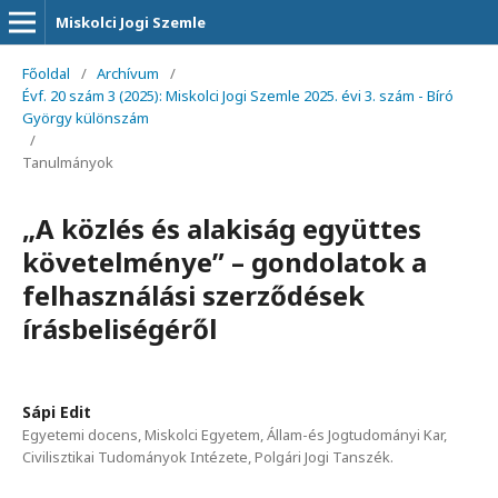
Miskolci Jogi Szemle
Főoldal
/
Archívum
/
Évf. 20 szám 3 (2025): Miskolci Jogi Szemle 2025. évi 3. szám - Bíró
György különszám
/
Tanulmányok
„A közlés és alakiság együttes
követelménye” – gondolatok a
felhasználási szerződések
írásbeliségéről
Sápi Edit
Egyetemi docens, Miskolci Egyetem, Állam-és Jogtudományi Kar,
Civilisztikai Tudományok Intézete, Polgári Jogi Tanszék.