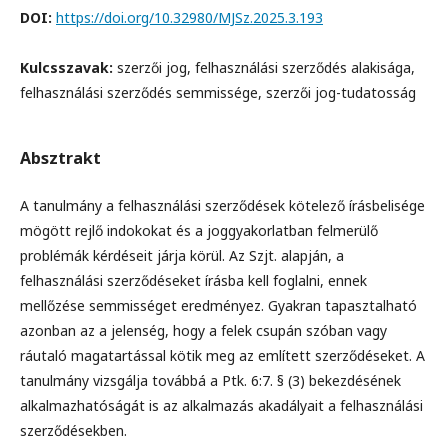
DOI:
https://doi.org/10.32980/MJSz.2025.3.193
Kulcsszavak:
szerzői jog, felhasználási szerződés alakisága,
felhasználási szerződés semmissége, szerzői jog-tudatosság
Absztrakt
A tanulmány a felhasználási szerződések kötelező írásbelisége
mögött rejlő indokokat és a joggyakorlatban felmerülő
problémák kérdéseit járja körül. Az Szjt. alapján, a
felhasználási szerződéseket írásba kell foglalni, ennek
mellőzése semmisséget eredményez. Gyakran tapasztalható
azonban az a jelenség, hogy a felek csupán szóban vagy
ráutaló magatartással kötik meg az említett szerződéseket. A
tanulmány vizsgálja továbbá a Ptk. 6:7. § (3) bekezdésének
alkalmazhatóságát is az alkalmazás akadályait a felhasználási
szerződésekben.