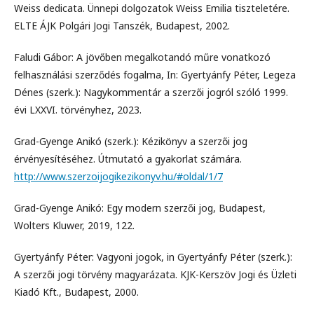
Weiss dedicata. Ünnepi dolgozatok Weiss Emilia tiszteletére.
ELTE ÁJK Polgári Jogi Tanszék, Budapest, 2002.
Faludi Gábor: A jövőben megalkotandó műre vonatkozó
felhasználási szerződés fogalma, In: Gyertyánfy Péter, Legeza
Dénes (szerk.): Nagykommentár a szerzői jogról szóló 1999.
évi LXXVI. törvényhez, 2023.
Grad-Gyenge Anikó (szerk.): Kézikönyv a szerzői jog
érvényesítéséhez. Útmutató a gyakorlat számára.
http://www.szerzoijogikezikonyv.hu/#oldal/1/7
Grad-Gyenge Anikó: Egy modern szerzői jog, Budapest,
Wolters Kluwer, 2019, 122.
Gyertyánfy Péter: Vagyoni jogok, in Gyertyánfy Péter (szerk.):
A szerzői jogi törvény magyarázata. KJK-Kerszöv Jogi és Üzleti
Kiadó Kft., Budapest, 2000.