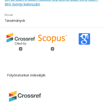
Bíró György különszám
Rovat
Tanulmányok
0
0
Folyóiratunkat indexálják: