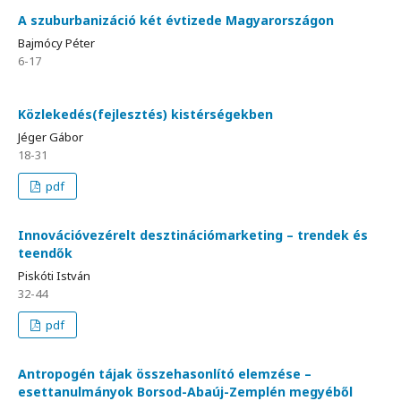
A szuburbanizáció két évtizede Magyarországon
Bajmócy Péter
6-17
Közlekedés(fejlesztés) kistérségekben
Jéger Gábor
18-31
pdf
Innovációvezérelt desztinációmarketing – trendek és
teendők
Piskóti István
32-44
pdf
Antropogén tájak összehasonlító elemzése –
esettanulmányok Borsod-Abaúj-Zemplén megyéből