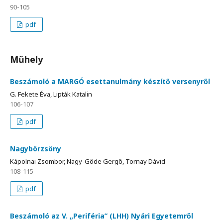
90-105
pdf
Műhely
Beszámoló a MARGÓ esettanulmány készítő versenyről
G. Fekete Éva, Lipták Katalin
106-107
pdf
Nagybörzsöny
Kápolnai Zsombor, Nagy-Göde Gergő, Tornay Dávid
108-115
pdf
Beszámoló az V. „Periféria” (LHH) Nyári Egyetemről