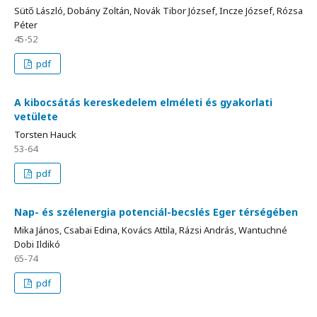
Sütő László, Dobány Zoltán, Novák Tibor József, Incze József, Rózsa
Péter
45-52
pdf
A kibocsátás kereskedelem elméleti és gyakorlati
vetülete
Torsten Hauck
53-64
pdf
Nap- és szélenergia potenciál-becslés Eger térségében
Mika János, Csabai Edina, Kovács Attila, Rázsi András, Wantuchné
Dobi Ildikó
65-74
pdf