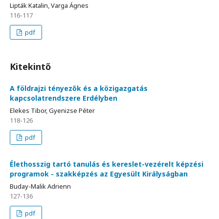
Lipták Katalin, Varga Ágnes
116-117
pdf
Kitekintő
A földrajzi tényezők és a közigazgatás
kapcsolatrendszere Erdélyben
Elekes Tibor, Gyenizse Péter
118-126
pdf
Élethosszig tartó tanulás és kereslet-vezérelt képzési
programok - szakképzés az Egyesült Királyságban
Buday-Malik Adrienn
127-136
pdf