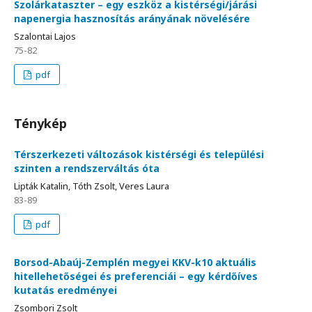
Szolárkataszter – egy eszköz a kistérségi/járási
napenergia hasznosítás arányának növelésére
Szalontai Lajos
75-82
pdf
Ténykép
Térszerkezeti változások kistérségi és települési
szinten a rendszerváltás óta
Lipták Katalin, Tóth Zsolt, Veres Laura
83-89
pdf
Borsod-Abaúj-Zemplén megyei KKV-k10 aktuális
hitellehetőségei és preferenciái – egy kérdőíves
kutatás eredményei
Zsombori Zsolt