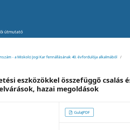
zői útmutató
önszám - a Miskolci Jogi Kar fennállásának 40. évfordulója alkalmából
/
etési eszközökkel összefüggő csalás é
 elvárások, hazai megoldások
GulaJPDF