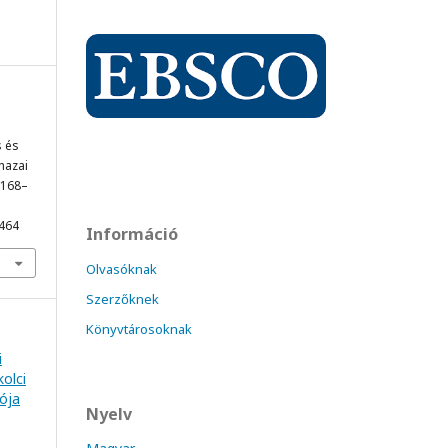
s és
hazai
, 168–
1464
Információ
Olvasóknak
Szerzőknek
Könyvtárosoknak
i
olci
lója
Nyelv