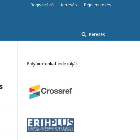
Regisztráció
Keresés
Bejelentkezés
Keresés
Folyóiratunkat indexálják:
s