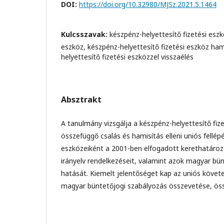
DOI:
https://doi.org/10.32980/MJSz.2021.5.1464
Kulcsszavak:
készpénz-helyettesítő fizetési eszköz
eszköz, készpénz-helyettesítő fizetési eszköz ham
helyettesítő fizetési eszközzel visszaélés
Absztrakt
A tanulmány vizsgálja a készpénz-helyettesítő fiz
összefüggő csalás és hamisítás elleni uniós fellép
eszközeiként a 2001-ben elfogadott kerethatároz
irányelv rendelkezéseit, valamint azok magyar bü
hatását. Kiemelt jelentőséget kap az uniós követ
magyar büntetőjogi szabályozás összevetése, öss