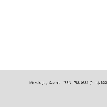
Miskolci Jogi Szemle - ISSN 1788-0386 (Print), IS