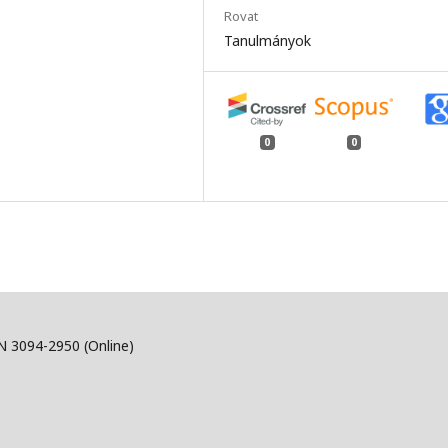
Rovat
Tanulmányok
0
0
SN 3094-2950 (Online)