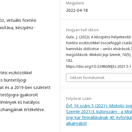
Megjelent
2022-04-18
, virtuális fizetési
isítása, készpénz-
Hogyan kell idézni
Gula , J. (2022). A készpénz-helyettesítő
fizetési eszközökkel összefüggő csalá
hamisítás üldözése – uniós elvárások, 
megoldások.
Miskolci Jogi Szemle
,
16
(5)
182.
https://doi.org/10.32980/MJSz.2021.5.
etési eszközökkel
Idézet formátumok
és büntetőjogi
at és a 2019-ben született
ntetőjogra gyakorolt
Folyóirat szám
elmények és hatályos
Évf. 16 szám 5 (2021): Miskolci Jog
zhangjának értékelése.
Szemle 2021/3. különszám - a Misk
Jogi Kar fennállásának 40. évfordu
alkalmából