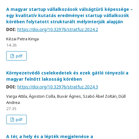
A magyar startup vállalkozások válságtűrő képessége –
egy kvalitatív kutatás eredményei startup vállalkozók
körében folytatott strukturált mélyinterjúk alapján
DOI:
https://doi.org/10.32976/stratfuz.2024.2
Kézai Petra Kinga
14-26
pdf
Környezetvédő cselekedetek és ezek gátló tényezői a
magyar felnőtt lakosság körében
DOI:
https://doi.org/10.32976/stratfuz.2024.3
Varga Attila, Ágoston Csilla, Buvár Ágnes, Szabó Ábel Zoltán, Dúll
Andrea
27-35
pdf
A tér, a hely és a lépték megjelenése a