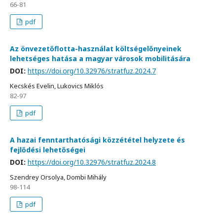
66-81
pdf
Az önvezetőflotta-használat költségelőnyeinek
lehetséges hatása a magyar városok mobilitására
DOI:
https://doi.org/10.32976/stratfuz.2024.7
Kecskés Evelin, Lukovics Miklós
82-97
pdf
A hazai fenntarthatósági közzététel helyzete és
fejlődési lehetőségei
DOI:
https://doi.org/10.32976/stratfuz.2024.8
Szendrey Orsolya, Dombi Mihály
98-114
pdf