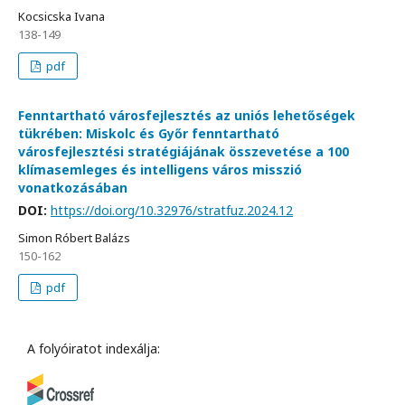
Kocsicska Ivana
138-149
pdf
Fenntartható városfejlesztés az uniós lehetőségek
tükrében: Miskolc és Győr fenntartható
városfejlesztési stratégiájának összevetése a 100
klímasemleges és intelligens város misszió
vonatkozásában
DOI:
https://doi.org/10.32976/stratfuz.2024.12
Simon Róbert Balázs
150-162
pdf
A folyóiratot indexálja: